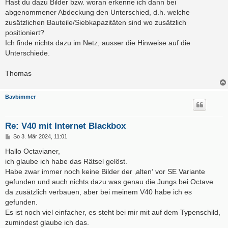
Hast du dazu Bilder bzw. woran erkenne ich dann bei
abgenommener Abdeckung den Unterschied, d.h. welche
zusätzlichen Bauteile/Siebkapazitäten sind wo zusätzlich
positioniert?
Ich finde nichts dazu im Netz, ausser die Hinweise auf die
Unterschiede.
Thomas
Bavbimmer
Re: V40 mit Internet Blackbox
B
So 3. Mär 2024, 11:01
e
i
Hallo Octavianer,
t
ich glaube ich habe das Rätsel gelöst.
r
a
Habe zwar immer noch keine Bilder der ‚alten‘ vor SE Variante
g
gefunden und auch nichts dazu was genau die Jungs bei Octave
da zusätzlich verbauen, aber bei meinem V40 habe ich es
gefunden.
Es ist noch viel einfacher, es steht bei mir mit auf dem Typenschild,
zumindest glaube ich das.