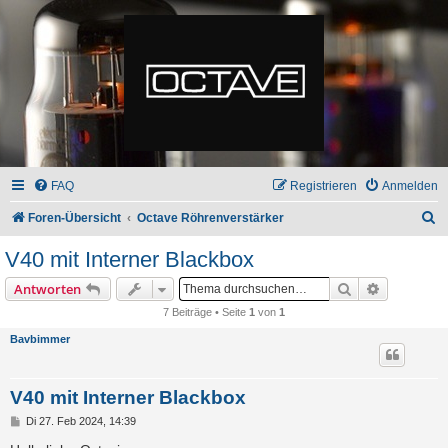
FAQ
Registrieren
Anmelden
S
Foren-Übersicht
Octave Röhrenverstärker
u
V40 mit Interner Blackbox
c
Suche
Erweiterte
Antworten
h
7 Beiträge • Seite
1
von
1
e
Bavbimmer
V40 mit Interner Blackbox
B
Di 27. Feb 2024, 14:39
e
i