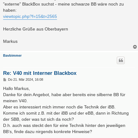
g
"externe" BlackBox suchst - meine schwarze BB wäre noch zu
haben:
viewtopic.php?f=15&t=2565
Herzliche Grüße aus Oberbayern
Markus
Bavbimmer
Re: V40 mit Interner Blackbox
B
Do 21. Mär 2024, 16:08
e
i
Hallo Markus,
t
Danke für dein Angebot, habe aber bereits eine silberne BB für
r
a
meinen V40.
g
Aber es interessiert mich immer noch die Technik der iBB.
Komme ich somit z.B. mit der iBB und der eBB, dann in Richtung
der SBB, oder was tut sich da noch?
D.h. auch was steckt den für eine Technik hinter den jeweiligen
BB‘s, finde dazu nirgends konkrete Hinweise?