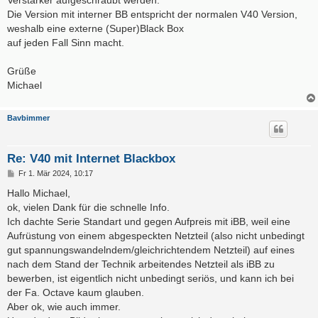
Die Version mit interner BB entspricht der normalen V40 Version,
weshalb eine externe (Super)Black Box
auf jeden Fall Sinn macht.
Grüße
Michael
Bavbimmer
Re: V40 mit Internet Blackbox
B
Fr 1. Mär 2024, 10:17
e
i
Hallo Michael,
t
ok, vielen Dank für die schnelle Info.
r
a
Ich dachte Serie Standart und gegen Aufpreis mit iBB, weil eine
g
Aufrüstung von einem abgespeckten Netzteil (also nicht unbedingt
gut spannungswandelndem/gleichrichtendem Netzteil) auf eines
nach dem Stand der Technik arbeitendes Netzteil als iBB zu
bewerben, ist eigentlich nicht unbedingt seriös, und kann ich bei
der Fa. Octave kaum glauben.
Aber ok, wie auch immer.