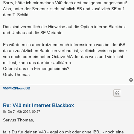
Sorry, hätte ich mir meinen V40 doch erst mal genau angeschaut!
Also, unter der Seriennr. steht nämlich BB und zusätzlich SE auf
dem T. Schild.
Das sind vermutlich die Hinweise auf die Option interne Blackbox
und Umbau auf die SE Variante.
Es würde mich aber trotzdem noch interessieren was bei der iBB
da an zusätzlichen Bauteilen verbaut ist, vielleicht weis es ja einer
von euch, oder ein netter Octave MA der das weis und vielleicht
mitliest, kann uns darüber aufklären.
Oder ist das ein Firmengeheimnis?
Gruß Thomas
V50Mk2PhonoBB
Re: V40 mit Internet Blackbox
B
Do 7. Mär 2024, 00:27
e
i
Servus Thomas,
t
r
a
falls Du für deinen V40 - egal ob mit oder ohne iBB.. - noch eine