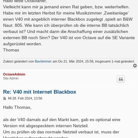
Hallo liebe Octavianer,
t
Vielleicht kann mir ja jemand einen Rat geben, bzw. weiterhelfen.
r
a
Habe mir im letzten Herbst für meine Musikzimmer ‚Zweitanlage‘
g
einen V40 mit angeblich interner Blackbox zugelegt ,spielt an B&W
Naut. 805. Wie kann ich überprüfen ob die interne BB tatsächlich
verbaut ist? Und macht dann die Anschaffung einer zusätzlichen
externen BB noch Sinn? Der V40 ist von Octave auf die SE Variante
aufgerüstet worden.
Thomas
Zuletzt geändert von
Bavbimmer
am Do 21. Mär 2024, 15:58, insgesamt 1-mal geändert.
OctaveAdmin
Site Admin
Re: V40 mit Internet Blackbox
B
Mi 28. Feb 2024, 13:56
e
i
Hallo Thomas,
t
r
a
als der V40 damals auf den Markt kam, gab es optional eine
g
Version mit abgespecktem internen Netzteil.
Um zu prüfen ob das normale Netzteil verbaut ist, muss der
Verstärker aufgeschraubt werden.