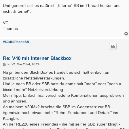
Und generell soll es natürlich „Interne“ BB im Thread heißen und
nicht „Internet“.
VG
Thomas
V50Mk2PhonoBB
Re: V40 mit Interner Blackbox
B
Fr 22. Mär 2024, 10:24
e
i
Na ja, bei den Black Box´es handelt es sich halt einfach um
t
zusätzliche Netzteilverstärkungen.
r
a
Und je nach BB oder SBB hast du damit halt "mehr" oder "noch a
g
bisserl mehr" Netzteilverstärkung.
Mein Tipp: Einfach mal verschiedene Kombinationen ausprobieren
und anhören.
An meinem V50Mk2 brachte die SBB im Gegensatz zur BB
irgendwie noch etwas mehr "Ruhe, Fundament und Details" ins
Klangbild.
An der RE220 eines Freundes - die mit seiner SBB super klingt -