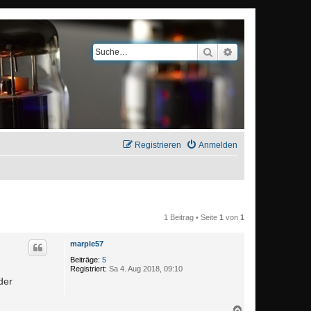
Suche
Erweiterte Suche
Registrieren
Anmelden
1 Beitrag • Seite
1
von
1
marple57
Beiträge:
5
Registriert:
Sa 4. Aug 2018, 09:10
der
N