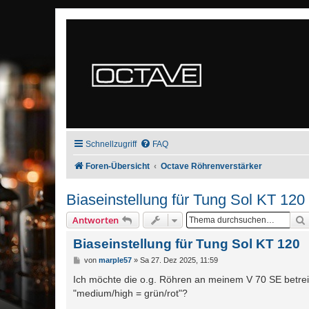
Schnellzugriff
FAQ
Foren-Übersicht
Octave Röhrenverstärker
Biaseinstellung für Tung Sol KT 120
Antworten
Biaseinstellung für Tung Sol KT 120
B
von
marple57
»
Sa 27. Dez 2025, 11:59
e
i
Ich möchte die o.g. Röhren an meinem V 70 SE betrei
t
"medium/high = grün/rot"?
r
a