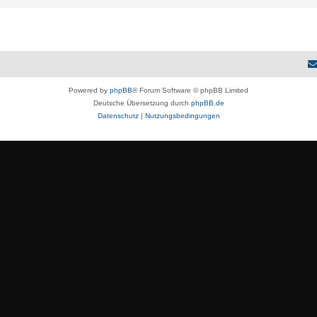
Powered by
phpBB
® Forum Software © phpBB Limited
Deutsche Übersetzung durch
phpBB.de
Datenschutz
|
Nutzungsbedingungen