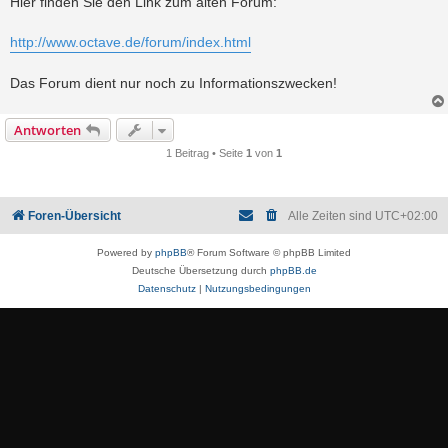
Hier finden Sie den Link zum alten Forum:
t
r
a
http://www.octave.de/forum/index.html
g
Das Forum dient nur noch zu Informationszwecken!
Antworten
1 Beitrag • Seite
1
von
1
Foren-Übersicht
Alle Zeiten sind
UTC+02:00
Powered by
phpBB
® Forum Software © phpBB Limited
Deutsche Übersetzung durch
phpBB.de
Datenschutz
|
Nutzungsbedingungen