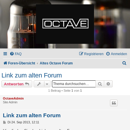
FAQ
Registrieren
Anmelden
S
Foren-Übersicht
Altes Octave Forum
u
Link zum alten Forum
c
Suche
Erweiterte
Antworten
h
1 Beitrag • Seite
1
von
1
e
OctaveAdmin
Site Admin
Link zum alten Forum
B
Di 24. Sep 2013, 12:11
e
i