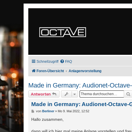
Schnellzugriff
FAQ
Foren-Übersicht
Anlagenvorstellung
Made in Germany: Audionet-Octave
Antworten
Made in Germany: Audionet-Octave-
B
von
Berliner
»
Mo 9. Mai 2022, 12:52
e
i
Hallo zusammen,
t
r
a
dann will ich hier mal meine Anlage vorstellen und fr