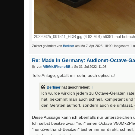
20220325_091841_HDR.jpg (4.82 MiB) 56381 mal betrach
Zuletzt geändert von
Berliner
am Mo 7. Apr 2025, 18:00, insgesamt 1-m
Re: Made in Germany: Audionet-Octave-G
B
von
V50Mk2PhonoBB
»
So 31. Jul 2022, 11:03
e
i
Tolle Anlage, gefällt mir sehr, auch optisch..!!
t
r
a
Berliner
hat geschrieben:
↑
g
Ich würde wirklich jedem zu Octave-Geräten raten,
hat, bekommt man auch schnell, kompetent und fr
den Geräten aufhört, sondern auch die umfasst, d
Diese Aussage kann ich ebenfalls nur unterstreichen 
Ich selbst besitze zwar "nur" einen Octave V50Mk2Pho
"nur-Zweithand-Besitzer" bisher immer direkt, schnell