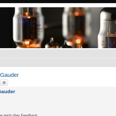
-Gauder
Suche
Erweiterte Suche
Gauder
eue mich über Feedback.