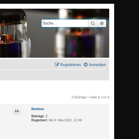
Suche
Erweiterte Suche
Registrieren
Anmelden
3 Beiträge • Seite
1
von
1
Berliner
Beiträge:
2
Registriert:
Mo 9. Mai 2022, 12:46