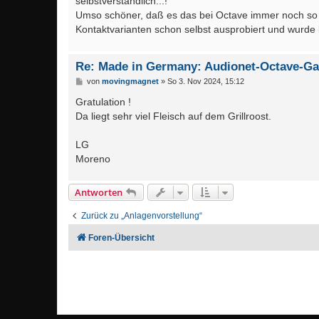
selbstverständlich...!
Umso schöner, daß es das bei Octave immer noch so gi
Kontaktvarianten schon selbst ausprobiert und wurde b
Re: Made in Germany: Audionet-Octave-G
B
von
movingmagnet
»
So 3. Nov 2024, 15:12
e
i
Gratulation !
t
Da liegt sehr viel Fleisch auf dem Grillroost.
r
a
g
LG
Moreno
Antworten
Zurück zu „Anlagenvorstellung“
Foren-Übersicht