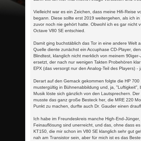
g
Vielleicht war es ein Zeichen, dass meine Hifi-Reise 
begann. Diese sollte erst 2019 weitergehen, als ich 
zuvor noch nie gehört hatte. Obwohl ich es gar nicht 
Octave V80 SE entschied.
Damit ging buchstäblich das Tor in eine andere Welt a
Quelle diente zunächst ein Accuphase CD-Player, den
Blindtest, klanglich nicht merklich von meinem 90ige
ersetzt, der nach nur wenigen Takten Probehören klar
EPX (das versorgt nur den Analog-Teil des Players) - 
Derart auf den Gemack gekommen folgte die HP 700 S
mustergültig in Bühnenabbildung und, ja, "Luftigkeit
Musik löste sich gänzlich von den Lautsprechern. Der
musste das ganz große Besteck her, die MRE 220 Mono
Punkt zu machen, durfte auch Dr. Gauder einen drauf
Ich habe im Freundeskreis manche High-End-Jünger, u
Feinauflösung sind unerreicht, und das, ohne dass es
KT150, die mir schon im V80 SE klanglich sehr gut gef
nah am Transistor sein, aber für mich ist es das Best