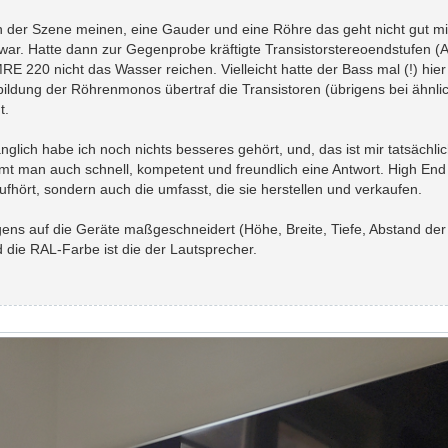
in der Szene meinen, eine Gauder und eine Röhre das geht nicht gut mi
rt war. Hatte dann zur Gegenprobe kräftigte Transistorstereoendstufen (
E 220 nicht das Wasser reichen. Vielleicht hatte der Bass mal (!) hier
ldung der Röhrenmonos übertraf die Transistoren (übrigens bei ähnli
t.
glich habe ich noch nichts besseres gehört, und, das ist mir tatsächlic
 man auch schnell, kompetent und freundlich eine Antwort. High End i
fhört, sondern auch die umfasst, die sie herstellen und verkaufen.
gens auf die Geräte maßgeschneidert (Höhe, Breite, Tiefe, Abstand de
 die RAL-Farbe ist die der Lautsprecher.