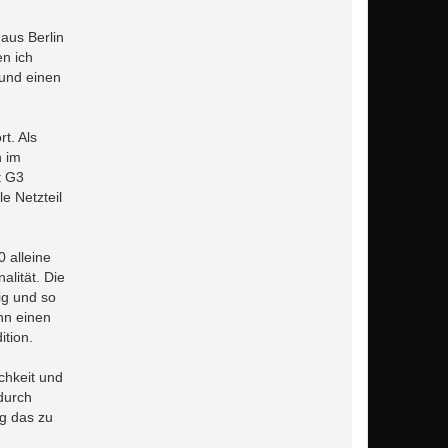
 aus Berlin
en ich
 und einen
t. Als
n im
t G3
e Netzteil
 alleine
alität. Die
ig und so
nn einen
ition.
chkeit und
durch
ag das zu