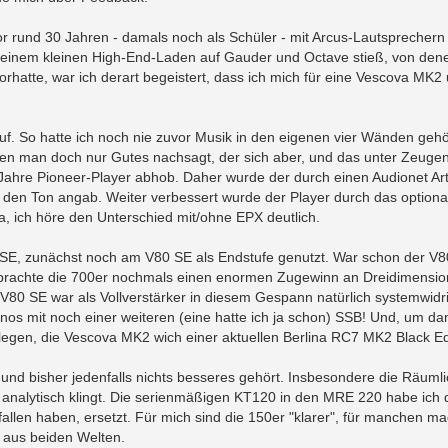
vor rund 30 Jahren - damals noch als Schüler - mit Arcus-Lautsprechern
in einem kleinen High-End-Laden auf Gauder und Octave stieß, von den
vorhatte, war ich derart begeistert, dass ich mich für eine Vescova MK2
uf. So hatte ich noch nie zuvor Musik in den eigenen vier Wänden gehör
en man doch nur Gutes nachsagt, der sich aber, und das unter Zeuge
r-Jahre Pioneer-Player abhob. Daher wurde der durch einen Audionet Ar
 den Ton angab. Weiter verbessert wurde der Player durch das optional
ja, ich höre den Unterschied mit/ohne EPX deutlich.
E, zunächst noch am V80 SE als Endstufe genutzt. War schon der V80
", brachte die 700er nochmals einen enormen Zugewinn an Dreidimension
 V80 SE war als Vollverstärker in diesem Gespann natürlich systemwidr
s mit noch einer weiteren (eine hatte ich ja schon) SSB! Und, um da
legen, die Vescova MK2 wich einer aktuellen Berlina RC7 MK2 Black Ed
nd bisher jedenfalls nichts besseres gehört. Insbesondere die Räumli
 analytisch klingt. Die serienmäßigen KT120 in den MRE 220 habe ich 
allen haben, ersetzt. Für mich sind die 150er "klarer", für manchen m
e aus beiden Welten.