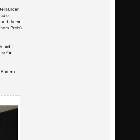
teinander.
Audio
 und da ein
chem Preis)
h nicht
st für
r Böden)