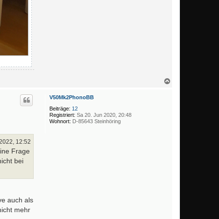
N
a
c
V50Mk2PhonoBB
h
o
Beiträge:
12
b
Registriert:
Sa 20. Jun 2020, 20:48
Wohnort:
D-85643 Steinhöring
e
n
2022, 12:52
eine Frage
icht bei
ve auch als
nicht mehr