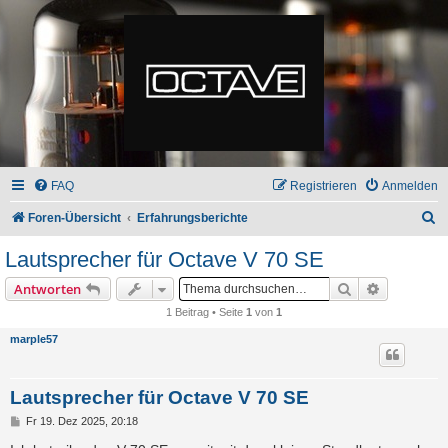
FAQ
Registrieren
Anmelden
S
Foren-Übersicht
Erfahrungsberichte
u
Lautsprecher für Octave V 70 SE
c
Suche
Erweiterte
Antworten
h
1 Beitrag • Seite
1
von
1
e
marple57
Lautsprecher für Octave V 70 SE
B
Fr 19. Dez 2025, 20:18
e
i