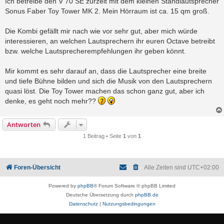
Ich betreibe den V 70 SE zurzeit mit dem kleinen Standlautsprecher
t
Sonus Faber Toy Tower MK 2. Mein Hörraum ist ca. 15 qm groß.
r
a
g
Die Kombi gefällt mir nach wie vor sehr gut, aber mich würde
interessieren, an welchen Lautsprechern ihr euren Octave betreibt
bzw. welche Lautsprecherempfehlungen ihr geben könnt.
Mir kommt es sehr darauf an, dass die Lautsprecher eine breite
und tiefe Bühne bilden und sich die Musik von den Lautsprechern
quasi löst. Die Toy Tower machen das schon ganz gut, aber ich
denke, es geht noch mehr??
Antworten
1 Beitrag • Seite
1
von
1
Foren-Übersicht
Alle Zeiten sind
UTC+02:00
Powered by
phpBB
® Forum Software © phpBB Limited
Deutsche Übersetzung durch
phpBB.de
Datenschutz
|
Nutzungsbedingungen