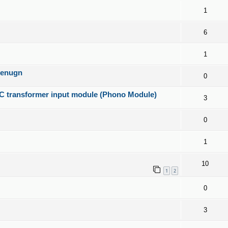
1
6
1
ienugn
0
MC transformer input module (Phono Module)
3
0
1
10
1
2
0
3