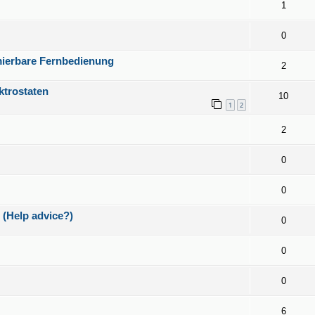
1
0
ierbare Fernbedienung
2
ktrostaten
10
1
2
2
0
0
 (Help advice?)
0
0
0
6