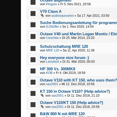
Octave allgemein
von
Pinguin
» Fr 5. Nov 2021, 20:56
V70 Class A
von
audiosaurusrex
» Sa 17. Apr 2021, 03:50
Suche Bedienungsanleitung für programm
von
DJStoffel
» So 1. Nov 2020, 14:04
Octave V40 und Martin Logan Montis / Ele
von
f.reschke
» Di 25. Mär 2014, 23:20
Schutzschaltung MRE 120
von
MRE 120
» Sa 11. Apr 2020, 11:38
Hey everyone nice forum :)
von
LarryIsoli
» Di 31. Mär 2020, 00:03
HP 300 Vs. 300MKII
von
KOB
» Fr 4. Okt 2019, 18:56
Octave V110 with KT 150, who uses them?
von
sax2001
» Mi 12. Dez 2018, 10:56
KT 150 in Octave V110? (Help advice?)
von
sax2001
» Di 11. Dez 2018, 21:10
Octave V110/KT 150 (Help advice?)
von
sax2001
» Di 11. Dez 2018, 20:59
B&W 800 N mit MRE 120