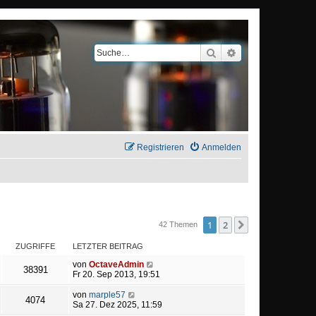
Suche
Erweiterte Suche
Registrieren
Anmelden
1
2
Nächste
42 Themen
ZUGRIFFE
LETZTER BEITRAG
von
OctaveAdmin
38391
Fr 20. Sep 2013, 19:51
von
marple57
4074
Sa 27. Dez 2025, 11:59