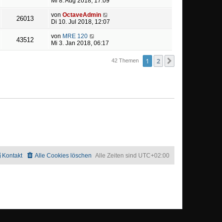
Mi 8. Aug 2018, 17:09
von
OctaveAdmin
26013
Di 10. Jul 2018, 12:07
von
MRE 120
43512
Mi 3. Jan 2018, 06:17
1
2
Nächste
42 Themen
Kontakt
Alle Cookies löschen
Alle Zeiten sind
UTC+02:00