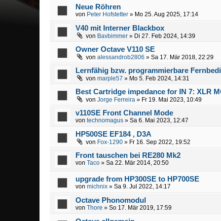
Neue Röhren
von
Peter Hofstetter
» Mo 25. Aug 2025, 17:14
V40 mit Interner Blackbox
von
Bavbimmer
» Di 27. Feb 2024, 14:39
Owner Octave V110 SE
von
alessandrob2806
» Sa 17. Mär 2018, 22:29
Lernfähig bzw. programmierbare Fernbed
von
marple57
» Mo 5. Feb 2024, 14:31
Best Cartridge impedance for IN 7: XLR 
von
Jorge Ferreira
» Fr 19. Mai 2023, 10:49
v110SE Front Channel Mode
von
technomagus
» Sa 6. Mai 2023, 12:47
HP500SE EF184 , D3A
von
Fox-1290
» Fr 16. Sep 2022, 19:52
Front tauschen bei RE280 Mk2
von
Taco
» Sa 22. Mär 2014, 20:50
upgrade from HP300SE to HP700SE
von
michnix
» Sa 9. Jul 2022, 14:17
Octave Phonomodul
von
Thore
» So 17. Mär 2019, 17:59