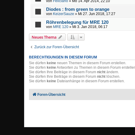
von
Feliciano
» Mo 14. Apr 2014, 22:10
Diodes : from green to orange
von
KeizerSauze
» Mi 27. Jun 2018, 17:27
Röhrenbelegung für MRE 120
von
MRE 120
» Mi 3. Jan 2018, 06:17
Neues Thema
Zurück zur Foren-Übersicht
BERECHTIGUNGEN IN DIESEM FORUM
Sie dürfen
keine
neuen Themen in diesem Forum erstellen.
Sie dürfen
keine
Antworten zu Themen in diesem Forum erstelle
Sie dürfen Ihre Beiträge in diesem Forum
nicht
ändern.
Sie dürfen Ihre Beiträge in diesem Forum
nicht
löschen.
Sie dürfen
keine
Dateianhänge in diesem Forum erstellen.
Foren-Übersicht