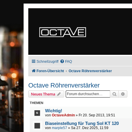
Schnellzugriff
FAQ
Foren-Übersicht
Octave Röhrenverstärker
Octave Röhrenverstärker
Suche
Erw
Neues Thema
THEMEN
Wichtig!
von
OctaveAdmin
» Fr 20. Sep 2013, 19:51
Biaseinstellung für Tung Sol KT 120
von
marple57
» Sa 27. Dez 2025, 11:59