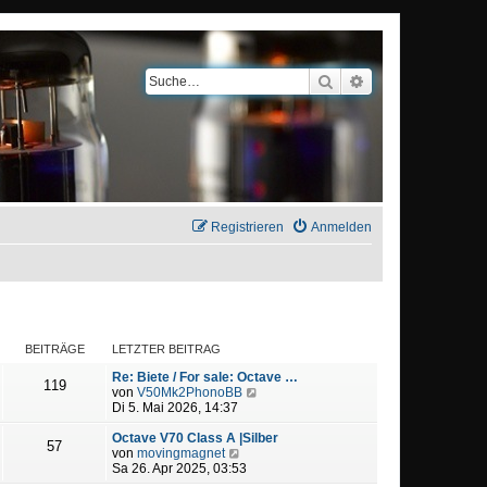
Suche
Erweiterte Suche
Registrieren
Anmelden
BEITRÄGE
LETZTER BEITRAG
Re: Biete / For sale: Octave …
119
N
von
V50Mk2PhonoBB
e
Di 5. Mai 2026, 14:37
u
e
Octave V70 Class A |Silber
57
N
s
von
movingmagnet
e
t
Sa 26. Apr 2025, 03:53
u
e