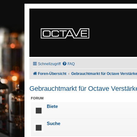
Schnellzugriff
FAQ
Foren-Übersicht
Gebrauchtmarkt für Octave Verstärke
Gebrauchtmarkt für Octave Verstärk
FORUM
Biete
Suche