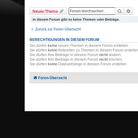
Suche
Erw
Neues Thema
In diesem Forum gibt es keine Themen oder Beiträge.
Zurück zur Foren-Übersicht
BERECHTIGUNGEN IN DIESEM FORUM
Sie dürfen
keine
neuen Themen in diesem Forum erstellen.
Sie dürfen
keine
Antworten zu Themen in diesem Forum erstelle
Sie dürfen Ihre Beiträge in diesem Forum
nicht
ändern.
Sie dürfen Ihre Beiträge in diesem Forum
nicht
löschen.
Sie dürfen
keine
Dateianhänge in diesem Forum erstellen.
Foren-Übersicht