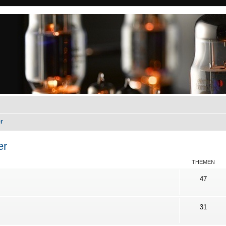
r
er
THEMEN
47
31