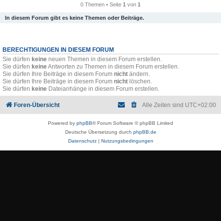
0 Themen • Seite
1
von
1
In diesem Forum gibt es keine Themen oder Beiträge.
BERECHTIGUNGEN IN DIESEM FORUM
Sie dürfen
keine
neuen Themen in diesem Forum erstellen.
Sie dürfen
keine
Antworten zu Themen in diesem Forum erstellen.
Sie dürfen Ihre Beiträge in diesem Forum
nicht
ändern.
Sie dürfen Ihre Beiträge in diesem Forum
nicht
löschen.
Sie dürfen
keine
Dateianhänge in diesem Forum erstellen.
Foren-Übersicht
Alle Zeiten sind
UTC+02:00
Powered by
phpBB
® Forum Software © phpBB Limited
Deutsche Übersetzung durch
phpBB.de
Datenschutz
|
Nutzungsbedingungen