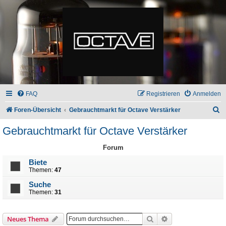
FAQ
Registrieren
Anmelden
S
Foren-Übersicht
Gebrauchtmarkt für Octave Verstärker
u
Gebrauchtmarkt für Octave Verstärker
c
Forum
h
e
Biete
Themen:
47
Suche
Themen:
31
Suche
Erweiterte Suche
Neues Thema