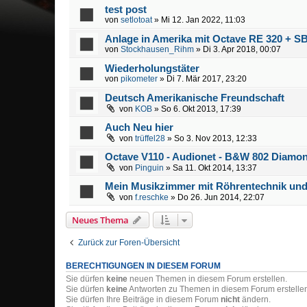
test post
von
setlotoat
» Mi 12. Jan 2022, 11:03
Anlage in Amerika mit Octave RE 320 + S
von
Stockhausen_Rihm
» Di 3. Apr 2018, 00:07
Wiederholungstäter
von
pikometer
» Di 7. Mär 2017, 23:20
Deutsch Amerikanische Freundschaft
von
KOB
» So 6. Okt 2013, 17:39
Auch Neu hier
von
trüffel28
» So 3. Nov 2013, 12:33
Octave V110 - Audionet - B&W 802 Diamo
von
Pinguin
» Sa 11. Okt 2014, 13:37
Mein Musikzimmer mit Röhrentechnik und
von
f.reschke
» Do 26. Jun 2014, 22:07
Neues Thema
Zurück zur Foren-Übersicht
BERECHTIGUNGEN IN DIESEM FORUM
Sie dürfen
keine
neuen Themen in diesem Forum erstellen.
Sie dürfen
keine
Antworten zu Themen in diesem Forum erstelle
Sie dürfen Ihre Beiträge in diesem Forum
nicht
ändern.