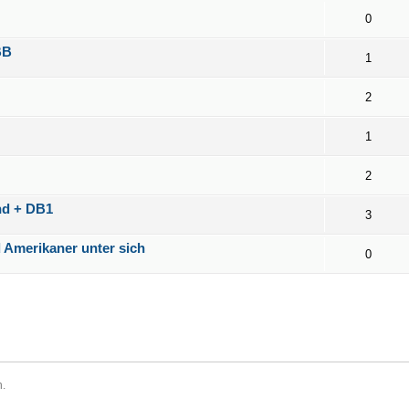
0
BB
1
2
1
2
nd + DB1
3
 Amerikaner unter sich
0
n.