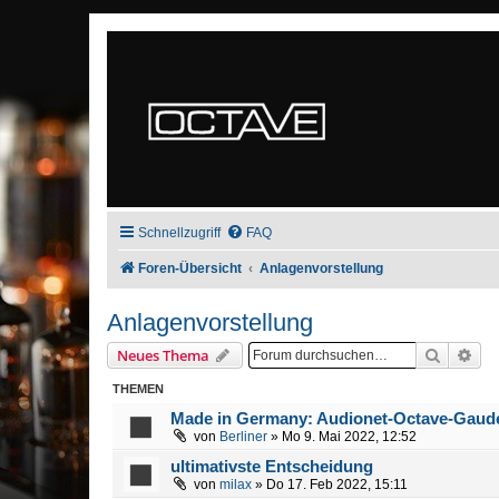
Schnellzugriff
FAQ
Foren-Übersicht
Anlagenvorstellung
Anlagenvorstellung
Suche
Erw
Neues Thema
THEMEN
Made in Germany: Audionet-Octave-Gaud
von
Berliner
» Mo 9. Mai 2022, 12:52
ultimativste Entscheidung
von
milax
» Do 17. Feb 2022, 15:11