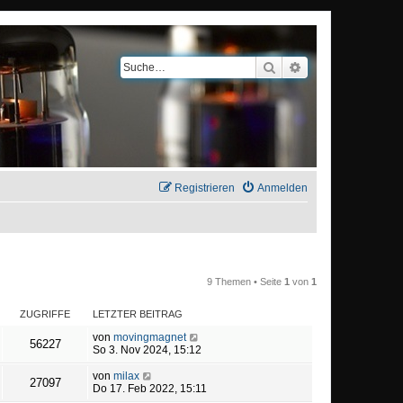
Suche
Erweiterte Suche
Registrieren
Anmelden
9 Themen • Seite
1
von
1
ZUGRIFFE
LETZTER BEITRAG
von
movingmagnet
56227
So 3. Nov 2024, 15:12
von
milax
27097
Do 17. Feb 2022, 15:11