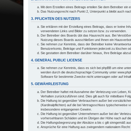
Mit dem Erstellen eines Beitrags erteilen Sie dem Betreiber ein
Das Nutzungsrecht nach Punkt 2, Unterpunkt a bleibt auch na
3. PFLICHTEN DES NUTZERS
Sie erklären mit der Erstellung eines Beitrags, dass er keine In
verwendeten Links und Bilder zu setzen bzw. zu verwenden.
Der Betreiber des Boards übt das Hausrecht aus. Bei Verstöße
Nutzung dieses Boards ausschließen und Ihnen ein Hausverbot 
Sie nehmen zur Kenntnis, dass der Betreiber keine Verantwortung 
Benutzerkonto, Beiträge und Funktionen jederzeit zu löschen o
Sie gestatten dem Betreiber darüber hinaus, Ihre Beiträge abzu
4. GENERAL PUBLIC LICENSE
Sie nehmen zur Kenntnis, dass es sich bei phpBB um eine unter
werden durch die deutschsprachige Community unter www.phpbb.
Software für bestimmte Zwecke nicht untersagen oder auf Inhal
5. GEWÄHRLEISTUNG
Der Betreiber haftet mit Ausnahme der Verletzung von Leben, Kör
Verhalten zurückzuführen sind. Dies gilt auch für mittelbare 
Die Haftung ist gegenüber Verbrauchern außer bei vorsätzliche
(Kardinalpflichten) auf die bei Vertragsschluss typischerweise
insbesondere entgangenen Gewinn.
Die Haftung ist gegenüber Unternehmern außer bei der Verletzu
vorhersehbaren Schäden und im Übrigen der Höhe nach auf die 
Die Haftungsbegrenzung der Absätze a bis c gilt sinngemäß auch
Ansprüche für eine Haftung aus zwingendem nationalem Recht b