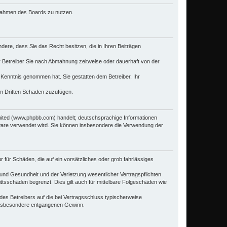
m Rahmen des Boards zu nutzen.
ondere, dass Sie das Recht besitzen, die in Ihren Beiträgen
 Betreiber Sie nach Abmahnung zeitweise oder dauerhaft von der
ur Kenntnis genommen hat. Sie gestatten dem Betreiber, Ihr
em Dritten Schaden zuzufügen.
mited (www.phpbb.com) handelt; deutschsprachige Informationen
tware verwendet wird. Sie können insbesondere die Verwendung der
r für Schäden, die auf ein vorsätzliches oder grob fahrlässiges
und Gesundheit und der Verletzung wesentlicher Vertragspflichten
ttsschäden begrenzt. Dies gilt auch für mittelbare Folgeschäden wie
es Betreibers auf die bei Vertragsschluss typischerweise
 insbesondere entgangenen Gewinn.