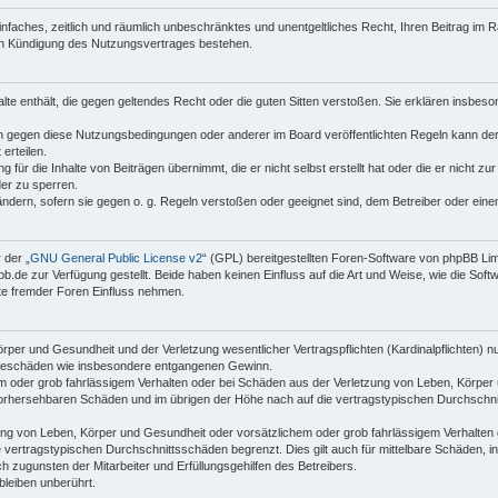
 einfaches, zeitlich und räumlich unbeschränktes und unentgeltliches Recht, Ihren Beitrag i
ch Kündigung des Nutzungsvertrages bestehen.
halte enthält, die gegen geltendes Recht oder die guten Sitten verstoßen. Sie erklären insbes
n gegen diese Nutzungsbedingungen oder anderer im Board veröffentlichten Regeln kann der
erteilen.
für die Inhalte von Beiträgen übernimmt, die er nicht selbst erstellt hat oder die er nicht z
der zu sperren.
ändern, sofern sie gegen o. g. Regeln verstoßen oder geeignet sind, dem Betreiber oder ein
 der „
GNU General Public License v2
“ (GPL) bereitgestellten Foren-Software von phpBB Li
de zur Verfügung gestellt. Beide haben keinen Einfluss auf die Art und Weise, wie die Sof
te fremder Foren Einfluss nehmen.
per und Gesundheit und der Verletzung wesentlicher Vertragspflichten (Kardinalpflichten) nu
Folgeschäden wie insbesondere entgangenen Gewinn.
m oder grob fahrlässigem Verhalten oder bei Schäden aus der Verletzung von Leben, Körper 
 vorhersehbaren Schäden und im übrigen der Höhe nach auf die vertragstypischen Durchschni
ng von Leben, Körper und Gesundheit oder vorsätzlichem oder grob fahrlässigem Verhalten d
vertragstypischen Durchschnittsschäden begrenzt. Dies gilt auch für mittelbare Schäden,
 zugunsten der Mitarbeiter und Erfüllungsgehilfen des Betreibers.
leiben unberührt.