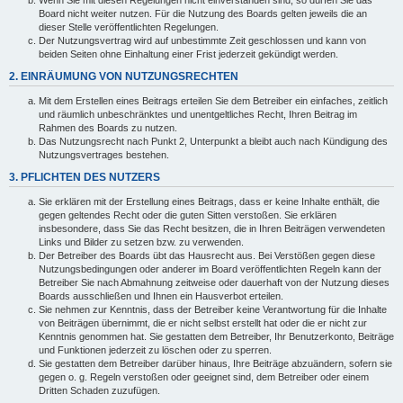
Wenn Sie mit diesen Regelungen nicht einverstanden sind, so dürfen Sie das
Board nicht weiter nutzen. Für die Nutzung des Boards gelten jeweils die an
dieser Stelle veröffentlichten Regelungen.
Der Nutzungsvertrag wird auf unbestimmte Zeit geschlossen und kann von
beiden Seiten ohne Einhaltung einer Frist jederzeit gekündigt werden.
2. EINRÄUMUNG VON NUTZUNGSRECHTEN
Mit dem Erstellen eines Beitrags erteilen Sie dem Betreiber ein einfaches, zeitlich
und räumlich unbeschränktes und unentgeltliches Recht, Ihren Beitrag im
Rahmen des Boards zu nutzen.
Das Nutzungsrecht nach Punkt 2, Unterpunkt a bleibt auch nach Kündigung des
Nutzungsvertrages bestehen.
3. PFLICHTEN DES NUTZERS
Sie erklären mit der Erstellung eines Beitrags, dass er keine Inhalte enthält, die
gegen geltendes Recht oder die guten Sitten verstoßen. Sie erklären
insbesondere, dass Sie das Recht besitzen, die in Ihren Beiträgen verwendeten
Links und Bilder zu setzen bzw. zu verwenden.
Der Betreiber des Boards übt das Hausrecht aus. Bei Verstößen gegen diese
Nutzungsbedingungen oder anderer im Board veröffentlichten Regeln kann der
Betreiber Sie nach Abmahnung zeitweise oder dauerhaft von der Nutzung dieses
Boards ausschließen und Ihnen ein Hausverbot erteilen.
Sie nehmen zur Kenntnis, dass der Betreiber keine Verantwortung für die Inhalte
von Beiträgen übernimmt, die er nicht selbst erstellt hat oder die er nicht zur
Kenntnis genommen hat. Sie gestatten dem Betreiber, Ihr Benutzerkonto, Beiträge
und Funktionen jederzeit zu löschen oder zu sperren.
Sie gestatten dem Betreiber darüber hinaus, Ihre Beiträge abzuändern, sofern sie
gegen o. g. Regeln verstoßen oder geeignet sind, dem Betreiber oder einem
Dritten Schaden zuzufügen.