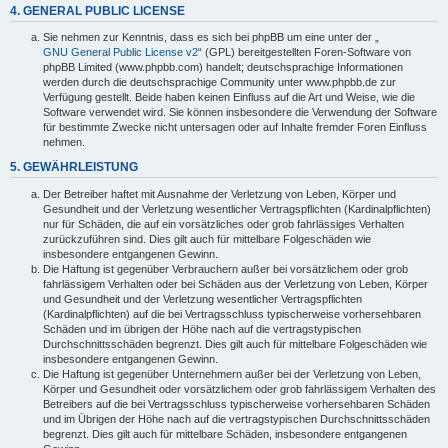
4. GENERAL PUBLIC LICENSE
Sie nehmen zur Kenntnis, dass es sich bei phpBB um eine unter der „
GNU General Public License v2
“ (GPL) bereitgestellten Foren-Software von
phpBB Limited (www.phpbb.com) handelt; deutschsprachige Informationen
werden durch die deutschsprachige Community unter www.phpbb.de zur
Verfügung gestellt. Beide haben keinen Einfluss auf die Art und Weise, wie die
Software verwendet wird. Sie können insbesondere die Verwendung der Software
für bestimmte Zwecke nicht untersagen oder auf Inhalte fremder Foren Einfluss
nehmen.
5. GEWÄHRLEISTUNG
Der Betreiber haftet mit Ausnahme der Verletzung von Leben, Körper und
Gesundheit und der Verletzung wesentlicher Vertragspflichten (Kardinalpflichten)
nur für Schäden, die auf ein vorsätzliches oder grob fahrlässiges Verhalten
zurückzuführen sind. Dies gilt auch für mittelbare Folgeschäden wie
insbesondere entgangenen Gewinn.
Die Haftung ist gegenüber Verbrauchern außer bei vorsätzlichem oder grob
fahrlässigem Verhalten oder bei Schäden aus der Verletzung von Leben, Körper
und Gesundheit und der Verletzung wesentlicher Vertragspflichten
(Kardinalpflichten) auf die bei Vertragsschluss typischerweise vorhersehbaren
Schäden und im übrigen der Höhe nach auf die vertragstypischen
Durchschnittsschäden begrenzt. Dies gilt auch für mittelbare Folgeschäden wie
insbesondere entgangenen Gewinn.
Die Haftung ist gegenüber Unternehmern außer bei der Verletzung von Leben,
Körper und Gesundheit oder vorsätzlichem oder grob fahrlässigem Verhalten des
Betreibers auf die bei Vertragsschluss typischerweise vorhersehbaren Schäden
und im Übrigen der Höhe nach auf die vertragstypischen Durchschnittsschäden
begrenzt. Dies gilt auch für mittelbare Schäden, insbesondere entgangenen