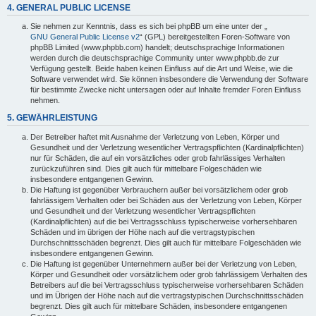
4. GENERAL PUBLIC LICENSE
Sie nehmen zur Kenntnis, dass es sich bei phpBB um eine unter der „
GNU General Public License v2
“ (GPL) bereitgestellten Foren-Software von
phpBB Limited (www.phpbb.com) handelt; deutschsprachige Informationen
werden durch die deutschsprachige Community unter www.phpbb.de zur
Verfügung gestellt. Beide haben keinen Einfluss auf die Art und Weise, wie die
Software verwendet wird. Sie können insbesondere die Verwendung der Software
für bestimmte Zwecke nicht untersagen oder auf Inhalte fremder Foren Einfluss
nehmen.
5. GEWÄHRLEISTUNG
Der Betreiber haftet mit Ausnahme der Verletzung von Leben, Körper und
Gesundheit und der Verletzung wesentlicher Vertragspflichten (Kardinalpflichten)
nur für Schäden, die auf ein vorsätzliches oder grob fahrlässiges Verhalten
zurückzuführen sind. Dies gilt auch für mittelbare Folgeschäden wie
insbesondere entgangenen Gewinn.
Die Haftung ist gegenüber Verbrauchern außer bei vorsätzlichem oder grob
fahrlässigem Verhalten oder bei Schäden aus der Verletzung von Leben, Körper
und Gesundheit und der Verletzung wesentlicher Vertragspflichten
(Kardinalpflichten) auf die bei Vertragsschluss typischerweise vorhersehbaren
Schäden und im übrigen der Höhe nach auf die vertragstypischen
Durchschnittsschäden begrenzt. Dies gilt auch für mittelbare Folgeschäden wie
insbesondere entgangenen Gewinn.
Die Haftung ist gegenüber Unternehmern außer bei der Verletzung von Leben,
Körper und Gesundheit oder vorsätzlichem oder grob fahrlässigem Verhalten des
Betreibers auf die bei Vertragsschluss typischerweise vorhersehbaren Schäden
und im Übrigen der Höhe nach auf die vertragstypischen Durchschnittsschäden
begrenzt. Dies gilt auch für mittelbare Schäden, insbesondere entgangenen