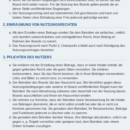
Wenn Sie mit diesen Regelungen nicht einverstanden sind, so dürfen Sie das
Board nicht weiter nutzen. Für die Nutzung des Boards gelten jeweils die an
dieser Stelle veröffentlichten Regelungen.
Der Nutzungsvertrag wird auf unbestimmte Zeit geschlossen und kann von
beiden Seiten ohne Einhaltung einer Frist jederzeit gekündigt werden.
2. EINRÄUMUNG VON NUTZUNGSRECHTEN
Mit dem Erstellen eines Beitrags erteilen Sie dem Betreiber ein einfaches, zeitlich
und räumlich unbeschränktes und unentgeltliches Recht, Ihren Beitrag im
Rahmen des Boards zu nutzen.
Das Nutzungsrecht nach Punkt 2, Unterpunkt a bleibt auch nach Kündigung des
Nutzungsvertrages bestehen.
3. PFLICHTEN DES NUTZERS
Sie erklären mit der Erstellung eines Beitrags, dass er keine Inhalte enthält, die
gegen geltendes Recht oder die guten Sitten verstoßen. Sie erklären
insbesondere, dass Sie das Recht besitzen, die in Ihren Beiträgen verwendeten
Links und Bilder zu setzen bzw. zu verwenden.
Der Betreiber des Boards übt das Hausrecht aus. Bei Verstößen gegen diese
Nutzungsbedingungen oder anderer im Board veröffentlichten Regeln kann der
Betreiber Sie nach Abmahnung zeitweise oder dauerhaft von der Nutzung dieses
Boards ausschließen und Ihnen ein Hausverbot erteilen.
Sie nehmen zur Kenntnis, dass der Betreiber keine Verantwortung für die Inhalte
von Beiträgen übernimmt, die er nicht selbst erstellt hat oder die er nicht zur
Kenntnis genommen hat. Sie gestatten dem Betreiber, Ihr Benutzerkonto, Beiträge
und Funktionen jederzeit zu löschen oder zu sperren.
Sie gestatten dem Betreiber darüber hinaus, Ihre Beiträge abzuändern, sofern sie
gegen o. g. Regeln verstoßen oder geeignet sind, dem Betreiber oder einem
Dritten Schaden zuzufügen.