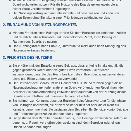
Wenn Sie mit diesen Regelungen nicht einverstanden sind, so dürfen Sie das
Board nicht weiter nutzen. Für die Nutzung des Boards gelten jeweils die an
dieser Stelle veröffentlichten Regelungen.
Der Nutzungsvertrag wird auf unbestimmte Zeit geschlossen und kann von
beiden Seiten ohne Einhaltung einer Frist jederzeit gekündigt werden.
2. EINRÄUMUNG VON NUTZUNGSRECHTEN
Mit dem Erstellen eines Beitrags erteilen Sie dem Betreiber ein einfaches, zeitlich
und räumlich unbeschränktes und unentgeltliches Recht, Ihren Beitrag im
Rahmen des Boards zu nutzen.
Das Nutzungsrecht nach Punkt 2, Unterpunkt a bleibt auch nach Kündigung des
Nutzungsvertrages bestehen.
3. PFLICHTEN DES NUTZERS
Sie erklären mit der Erstellung eines Beitrags, dass er keine Inhalte enthält, die
gegen geltendes Recht oder die guten Sitten verstoßen. Sie erklären
insbesondere, dass Sie das Recht besitzen, die in Ihren Beiträgen verwendeten
Links und Bilder zu setzen bzw. zu verwenden.
Der Betreiber des Boards übt das Hausrecht aus. Bei Verstößen gegen diese
Nutzungsbedingungen oder anderer im Board veröffentlichten Regeln kann der
Betreiber Sie nach Abmahnung zeitweise oder dauerhaft von der Nutzung dieses
Boards ausschließen und Ihnen ein Hausverbot erteilen.
Sie nehmen zur Kenntnis, dass der Betreiber keine Verantwortung für die Inhalte
von Beiträgen übernimmt, die er nicht selbst erstellt hat oder die er nicht zur
Kenntnis genommen hat. Sie gestatten dem Betreiber, Ihr Benutzerkonto, Beiträge
und Funktionen jederzeit zu löschen oder zu sperren.
Sie gestatten dem Betreiber darüber hinaus, Ihre Beiträge abzuändern, sofern sie
gegen o. g. Regeln verstoßen oder geeignet sind, dem Betreiber oder einem
Dritten Schaden zuzufügen.