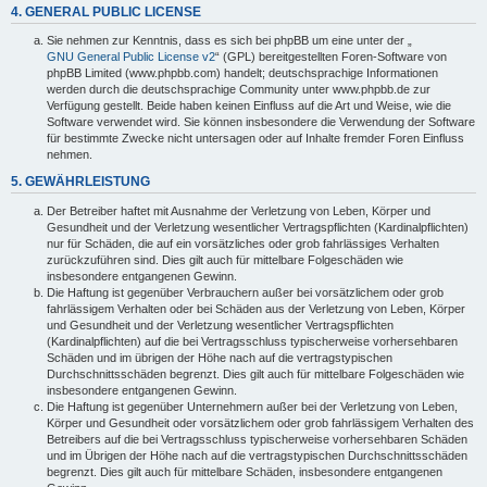
4. GENERAL PUBLIC LICENSE
Sie nehmen zur Kenntnis, dass es sich bei phpBB um eine unter der „
GNU General Public License v2
“ (GPL) bereitgestellten Foren-Software von
phpBB Limited (www.phpbb.com) handelt; deutschsprachige Informationen
werden durch die deutschsprachige Community unter www.phpbb.de zur
Verfügung gestellt. Beide haben keinen Einfluss auf die Art und Weise, wie die
Software verwendet wird. Sie können insbesondere die Verwendung der Software
für bestimmte Zwecke nicht untersagen oder auf Inhalte fremder Foren Einfluss
nehmen.
5. GEWÄHRLEISTUNG
Der Betreiber haftet mit Ausnahme der Verletzung von Leben, Körper und
Gesundheit und der Verletzung wesentlicher Vertragspflichten (Kardinalpflichten)
nur für Schäden, die auf ein vorsätzliches oder grob fahrlässiges Verhalten
zurückzuführen sind. Dies gilt auch für mittelbare Folgeschäden wie
insbesondere entgangenen Gewinn.
Die Haftung ist gegenüber Verbrauchern außer bei vorsätzlichem oder grob
fahrlässigem Verhalten oder bei Schäden aus der Verletzung von Leben, Körper
und Gesundheit und der Verletzung wesentlicher Vertragspflichten
(Kardinalpflichten) auf die bei Vertragsschluss typischerweise vorhersehbaren
Schäden und im übrigen der Höhe nach auf die vertragstypischen
Durchschnittsschäden begrenzt. Dies gilt auch für mittelbare Folgeschäden wie
insbesondere entgangenen Gewinn.
Die Haftung ist gegenüber Unternehmern außer bei der Verletzung von Leben,
Körper und Gesundheit oder vorsätzlichem oder grob fahrlässigem Verhalten des
Betreibers auf die bei Vertragsschluss typischerweise vorhersehbaren Schäden
und im Übrigen der Höhe nach auf die vertragstypischen Durchschnittsschäden
begrenzt. Dies gilt auch für mittelbare Schäden, insbesondere entgangenen