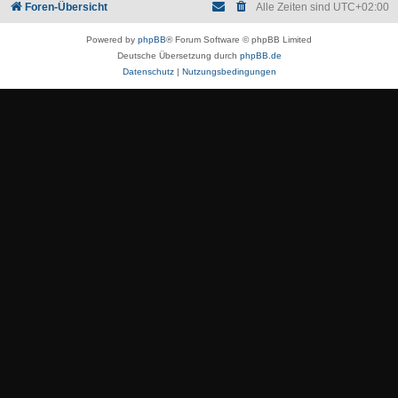
Foren-Übersicht
Alle Zeiten sind
UTC+02:00
Powered by
phpBB
® Forum Software © phpBB Limited
Deutsche Übersetzung durch
phpBB.de
Datenschutz
|
Nutzungsbedingungen