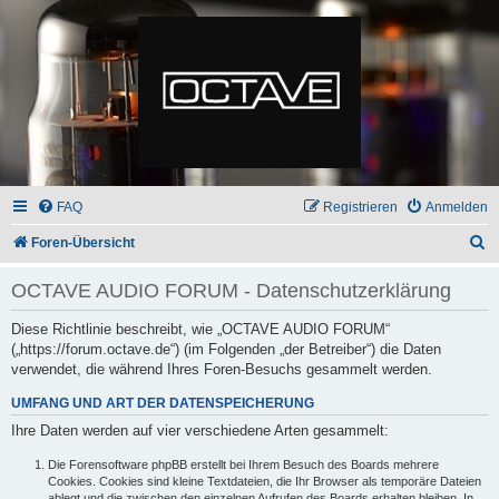
FAQ
Registrieren
Anmelden
S
Foren-Übersicht
u
OCTAVE AUDIO FORUM - Datenschutzerklärung
c
h
Diese Richtlinie beschreibt, wie „OCTAVE AUDIO FORUM“
(„https://forum.octave.de“) (im Folgenden „der Betreiber“) die Daten
e
verwendet, die während Ihres Foren-Besuchs gesammelt werden.
UMFANG UND ART DER DATENSPEICHERUNG
Ihre Daten werden auf vier verschiedene Arten gesammelt:
Die Forensoftware phpBB erstellt bei Ihrem Besuch des Boards mehrere
Cookies. Cookies sind kleine Textdateien, die Ihr Browser als temporäre Dateien
ablegt und die zwischen den einzelnen Aufrufen des Boards erhalten bleiben. In