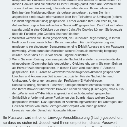
diesen Cookies sind die aktuelle ID Ihrer Sitzung (damit Ihnen alle Seitenaufrufe
zugeordnet werden können), Informationen über die von Ihnen gelesenen
Beiträge (zur Markierung dieser als gelesen/ungelesen; sofern Sie nicht
angemeldet sind) sowie Informationen über Ihre Teilnahme an Umfragen (sofern
Sie nicht angemeldet sind) gespeichert. Ferner werden Ihre Benutzer-ID, ein
Authentifizierungsschlüssel und eine Session-ID gespeichert. Die Cookies haben
standardmäßig eine Gültigkeit von einem Jahr. Alle Cookies können Sie jederzeit
über die Funktion „Alle Cookies löschen“ löschen.
Weiterhin werden die Daten gespeichert, die Sie bei der Registrierung, in Ihrem
Profil oder Ihrem persönlichem Bereich angeben. Für die Registrierung sind
mindestens ein eindeutiger Benutzername, eine E-Mail-Adresse und ein Passwort
notwendig. Wenn durch den Betreiber weitere Daten als notwendig festgelegt
wurden, so ist dies für Sie vor deren Eingabe ersichtlich.
Wenn Sie einen Beitrag oder eine private Nachricht erstellen, so werden die dort
eingegebenen Daten ebenfalls gespeichert. Gleiches gilt, wenn Sie einen Beitrag
als Entwurf zwischenspeichern. In diesen Fällen wird auch Ihre IP-Adresse
gespeichert. Die IP-Adresse wird weiterhin bei folgenden Aktionen gespeichert:
Löschen und Ändern von Beiträgen (dazu zählen Private Nachrichten und
Umfragen), Änderungen an zentralen Profildaten (E-Mail-Adresse,
Kontoaktivierung, Benutzer-Passwort) und gescheiterte Anmeldeversuche. Die
von Ihrem Browser übermittelte Browser-Kennzeichnung (User Agent) wird nur in
der „Wer ist online?“-Funktion angezeigt und nicht dauerhaft gespeichert.
Schließlich erfordern einzelne Funktionen des Boards, dass weitere Daten
gespeichert werden. Dazu gehören Ihr Abstimmungsverhalten bei Umfragen, der
Gelesen-Status von Ihren Beiträgen oder explizit von Ihnen gesetzte
Lesezeichen oder Benachrichtigungsfunktionen.
Ihr Passwort wird mit einer Einwege-Verschlüsselung (Hash) gespeichert,
so dass es sicher ist. Jedoch wird Ihnen empfohlen, dieses Passwort