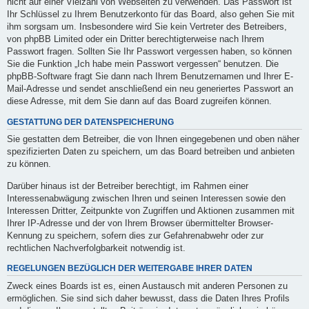
nicht auf einer Vielzahl von Webseiten zu verwenden. Das Passwort ist
Ihr Schlüssel zu Ihrem Benutzerkonto für das Board, also gehen Sie mit
ihm sorgsam um. Insbesondere wird Sie kein Vertreter des Betreibers,
von phpBB Limited oder ein Dritter berechtigterweise nach Ihrem
Passwort fragen. Sollten Sie Ihr Passwort vergessen haben, so können
Sie die Funktion „Ich habe mein Passwort vergessen“ benutzen. Die
phpBB-Software fragt Sie dann nach Ihrem Benutzernamen und Ihrer E-
Mail-Adresse und sendet anschließend ein neu generiertes Passwort an
diese Adresse, mit dem Sie dann auf das Board zugreifen können.
GESTATTUNG DER DATENSPEICHERUNG
Sie gestatten dem Betreiber, die von Ihnen eingegebenen und oben näher
spezifizierten Daten zu speichern, um das Board betreiben und anbieten
zu können.
Darüber hinaus ist der Betreiber berechtigt, im Rahmen einer
Interessenabwägung zwischen Ihren und seinen Interessen sowie den
Interessen Dritter, Zeitpunkte von Zugriffen und Aktionen zusammen mit
Ihrer IP-Adresse und der von Ihrem Browser übermittelter Browser-
Kennung zu speichern, sofern dies zur Gefahrenabwehr oder zur
rechtlichen Nachverfolgbarkeit notwendig ist.
REGELUNGEN BEZÜGLICH DER WEITERGABE IHRER DATEN
Zweck eines Boards ist es, einen Austausch mit anderen Personen zu
ermöglichen. Sie sind sich daher bewusst, dass die Daten Ihres Profils