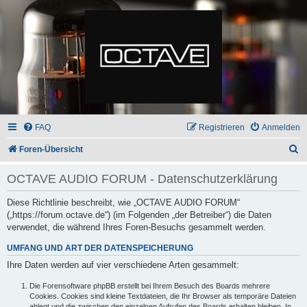
FAQ
Registrieren
Anmelden
S
Foren-Übersicht
u
OCTAVE AUDIO FORUM - Datenschutzerklärung
c
h
Diese Richtlinie beschreibt, wie „OCTAVE AUDIO FORUM“
(„https://forum.octave.de“) (im Folgenden „der Betreiber“) die Daten
e
verwendet, die während Ihres Foren-Besuchs gesammelt werden.
UMFANG UND ART DER DATENSPEICHERUNG
Ihre Daten werden auf vier verschiedene Arten gesammelt:
Die Forensoftware phpBB erstellt bei Ihrem Besuch des Boards mehrere
Cookies. Cookies sind kleine Textdateien, die Ihr Browser als temporäre Dateien
ablegt und die zwischen den einzelnen Aufrufen des Boards erhalten bleiben. In