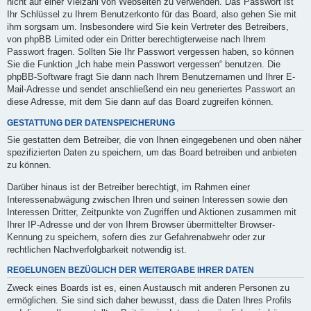
nicht auf einer Vielzahl von Webseiten zu verwenden. Das Passwort ist
Ihr Schlüssel zu Ihrem Benutzerkonto für das Board, also gehen Sie mit
ihm sorgsam um. Insbesondere wird Sie kein Vertreter des Betreibers,
von phpBB Limited oder ein Dritter berechtigterweise nach Ihrem
Passwort fragen. Sollten Sie Ihr Passwort vergessen haben, so können
Sie die Funktion „Ich habe mein Passwort vergessen“ benutzen. Die
phpBB-Software fragt Sie dann nach Ihrem Benutzernamen und Ihrer E-
Mail-Adresse und sendet anschließend ein neu generiertes Passwort an
diese Adresse, mit dem Sie dann auf das Board zugreifen können.
GESTATTUNG DER DATENSPEICHERUNG
Sie gestatten dem Betreiber, die von Ihnen eingegebenen und oben näher
spezifizierten Daten zu speichern, um das Board betreiben und anbieten
zu können.
Darüber hinaus ist der Betreiber berechtigt, im Rahmen einer
Interessenabwägung zwischen Ihren und seinen Interessen sowie den
Interessen Dritter, Zeitpunkte von Zugriffen und Aktionen zusammen mit
Ihrer IP-Adresse und der von Ihrem Browser übermittelter Browser-
Kennung zu speichern, sofern dies zur Gefahrenabwehr oder zur
rechtlichen Nachverfolgbarkeit notwendig ist.
REGELUNGEN BEZÜGLICH DER WEITERGABE IHRER DATEN
Zweck eines Boards ist es, einen Austausch mit anderen Personen zu
ermöglichen. Sie sind sich daher bewusst, dass die Daten Ihres Profils