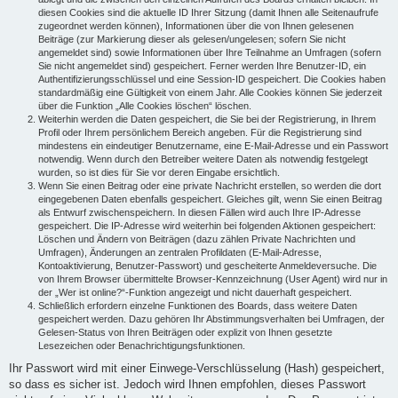
diesen Cookies sind die aktuelle ID Ihrer Sitzung (damit Ihnen alle Seitenaufrufe
zugeordnet werden können), Informationen über die von Ihnen gelesenen
Beiträge (zur Markierung dieser als gelesen/ungelesen; sofern Sie nicht
angemeldet sind) sowie Informationen über Ihre Teilnahme an Umfragen (sofern
Sie nicht angemeldet sind) gespeichert. Ferner werden Ihre Benutzer-ID, ein
Authentifizierungsschlüssel und eine Session-ID gespeichert. Die Cookies haben
standardmäßig eine Gültigkeit von einem Jahr. Alle Cookies können Sie jederzeit
über die Funktion „Alle Cookies löschen“ löschen.
Weiterhin werden die Daten gespeichert, die Sie bei der Registrierung, in Ihrem
Profil oder Ihrem persönlichem Bereich angeben. Für die Registrierung sind
mindestens ein eindeutiger Benutzername, eine E-Mail-Adresse und ein Passwort
notwendig. Wenn durch den Betreiber weitere Daten als notwendig festgelegt
wurden, so ist dies für Sie vor deren Eingabe ersichtlich.
Wenn Sie einen Beitrag oder eine private Nachricht erstellen, so werden die dort
eingegebenen Daten ebenfalls gespeichert. Gleiches gilt, wenn Sie einen Beitrag
als Entwurf zwischenspeichern. In diesen Fällen wird auch Ihre IP-Adresse
gespeichert. Die IP-Adresse wird weiterhin bei folgenden Aktionen gespeichert:
Löschen und Ändern von Beiträgen (dazu zählen Private Nachrichten und
Umfragen), Änderungen an zentralen Profildaten (E-Mail-Adresse,
Kontoaktivierung, Benutzer-Passwort) und gescheiterte Anmeldeversuche. Die
von Ihrem Browser übermittelte Browser-Kennzeichnung (User Agent) wird nur in
der „Wer ist online?“-Funktion angezeigt und nicht dauerhaft gespeichert.
Schließlich erfordern einzelne Funktionen des Boards, dass weitere Daten
gespeichert werden. Dazu gehören Ihr Abstimmungsverhalten bei Umfragen, der
Gelesen-Status von Ihren Beiträgen oder explizit von Ihnen gesetzte
Lesezeichen oder Benachrichtigungsfunktionen.
Ihr Passwort wird mit einer Einwege-Verschlüsselung (Hash) gespeichert,
so dass es sicher ist. Jedoch wird Ihnen empfohlen, dieses Passwort