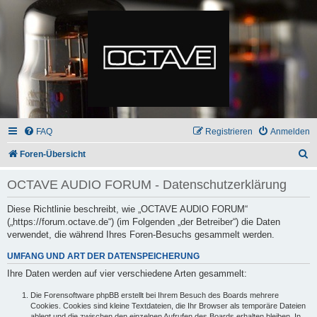
FAQ
Registrieren
Anmelden
S
Foren-Übersicht
u
OCTAVE AUDIO FORUM - Datenschutzerklärung
c
h
Diese Richtlinie beschreibt, wie „OCTAVE AUDIO FORUM“
(„https://forum.octave.de“) (im Folgenden „der Betreiber“) die Daten
e
verwendet, die während Ihres Foren-Besuchs gesammelt werden.
UMFANG UND ART DER DATENSPEICHERUNG
Ihre Daten werden auf vier verschiedene Arten gesammelt:
Die Forensoftware phpBB erstellt bei Ihrem Besuch des Boards mehrere
Cookies. Cookies sind kleine Textdateien, die Ihr Browser als temporäre Dateien
ablegt und die zwischen den einzelnen Aufrufen des Boards erhalten bleiben. In