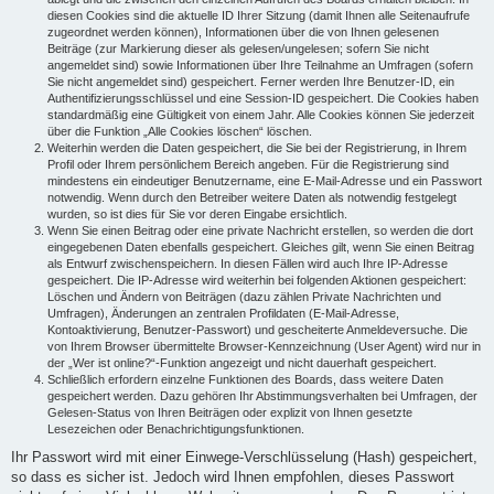
diesen Cookies sind die aktuelle ID Ihrer Sitzung (damit Ihnen alle Seitenaufrufe
zugeordnet werden können), Informationen über die von Ihnen gelesenen
Beiträge (zur Markierung dieser als gelesen/ungelesen; sofern Sie nicht
angemeldet sind) sowie Informationen über Ihre Teilnahme an Umfragen (sofern
Sie nicht angemeldet sind) gespeichert. Ferner werden Ihre Benutzer-ID, ein
Authentifizierungsschlüssel und eine Session-ID gespeichert. Die Cookies haben
standardmäßig eine Gültigkeit von einem Jahr. Alle Cookies können Sie jederzeit
über die Funktion „Alle Cookies löschen“ löschen.
Weiterhin werden die Daten gespeichert, die Sie bei der Registrierung, in Ihrem
Profil oder Ihrem persönlichem Bereich angeben. Für die Registrierung sind
mindestens ein eindeutiger Benutzername, eine E-Mail-Adresse und ein Passwort
notwendig. Wenn durch den Betreiber weitere Daten als notwendig festgelegt
wurden, so ist dies für Sie vor deren Eingabe ersichtlich.
Wenn Sie einen Beitrag oder eine private Nachricht erstellen, so werden die dort
eingegebenen Daten ebenfalls gespeichert. Gleiches gilt, wenn Sie einen Beitrag
als Entwurf zwischenspeichern. In diesen Fällen wird auch Ihre IP-Adresse
gespeichert. Die IP-Adresse wird weiterhin bei folgenden Aktionen gespeichert:
Löschen und Ändern von Beiträgen (dazu zählen Private Nachrichten und
Umfragen), Änderungen an zentralen Profildaten (E-Mail-Adresse,
Kontoaktivierung, Benutzer-Passwort) und gescheiterte Anmeldeversuche. Die
von Ihrem Browser übermittelte Browser-Kennzeichnung (User Agent) wird nur in
der „Wer ist online?“-Funktion angezeigt und nicht dauerhaft gespeichert.
Schließlich erfordern einzelne Funktionen des Boards, dass weitere Daten
gespeichert werden. Dazu gehören Ihr Abstimmungsverhalten bei Umfragen, der
Gelesen-Status von Ihren Beiträgen oder explizit von Ihnen gesetzte
Lesezeichen oder Benachrichtigungsfunktionen.
Ihr Passwort wird mit einer Einwege-Verschlüsselung (Hash) gespeichert,
so dass es sicher ist. Jedoch wird Ihnen empfohlen, dieses Passwort