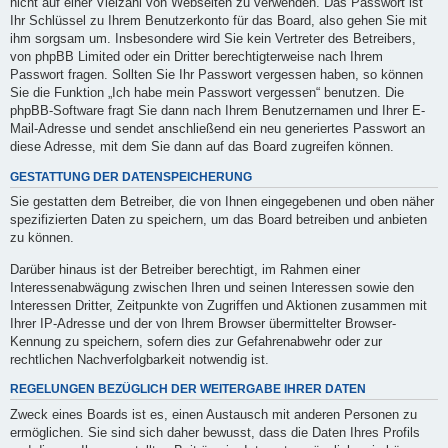
nicht auf einer Vielzahl von Webseiten zu verwenden. Das Passwort ist
Ihr Schlüssel zu Ihrem Benutzerkonto für das Board, also gehen Sie mit
ihm sorgsam um. Insbesondere wird Sie kein Vertreter des Betreibers,
von phpBB Limited oder ein Dritter berechtigterweise nach Ihrem
Passwort fragen. Sollten Sie Ihr Passwort vergessen haben, so können
Sie die Funktion „Ich habe mein Passwort vergessen“ benutzen. Die
phpBB-Software fragt Sie dann nach Ihrem Benutzernamen und Ihrer E-
Mail-Adresse und sendet anschließend ein neu generiertes Passwort an
diese Adresse, mit dem Sie dann auf das Board zugreifen können.
GESTATTUNG DER DATENSPEICHERUNG
Sie gestatten dem Betreiber, die von Ihnen eingegebenen und oben näher
spezifizierten Daten zu speichern, um das Board betreiben und anbieten
zu können.
Darüber hinaus ist der Betreiber berechtigt, im Rahmen einer
Interessenabwägung zwischen Ihren und seinen Interessen sowie den
Interessen Dritter, Zeitpunkte von Zugriffen und Aktionen zusammen mit
Ihrer IP-Adresse und der von Ihrem Browser übermittelter Browser-
Kennung zu speichern, sofern dies zur Gefahrenabwehr oder zur
rechtlichen Nachverfolgbarkeit notwendig ist.
REGELUNGEN BEZÜGLICH DER WEITERGABE IHRER DATEN
Zweck eines Boards ist es, einen Austausch mit anderen Personen zu
ermöglichen. Sie sind sich daher bewusst, dass die Daten Ihres Profils