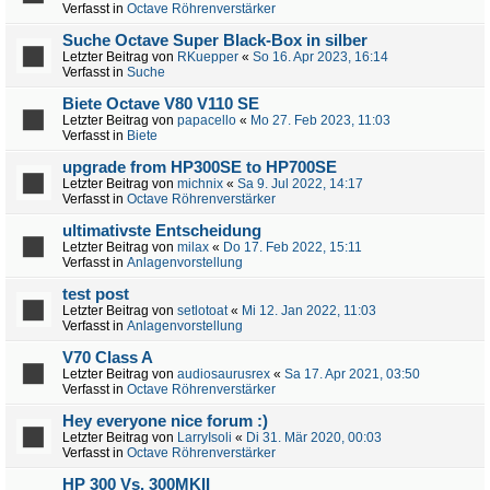
Verfasst in
Octave Röhrenverstärker
Suche Octave Super Black-Box in silber
Letzter Beitrag von
RKuepper
«
So 16. Apr 2023, 16:14
Verfasst in
Suche
Biete Octave V80 V110 SE
Letzter Beitrag von
papacello
«
Mo 27. Feb 2023, 11:03
Verfasst in
Biete
upgrade from HP300SE to HP700SE
Letzter Beitrag von
michnix
«
Sa 9. Jul 2022, 14:17
Verfasst in
Octave Röhrenverstärker
ultimativste Entscheidung
Letzter Beitrag von
milax
«
Do 17. Feb 2022, 15:11
Verfasst in
Anlagenvorstellung
test post
Letzter Beitrag von
setlotoat
«
Mi 12. Jan 2022, 11:03
Verfasst in
Anlagenvorstellung
V70 Class A
Letzter Beitrag von
audiosaurusrex
«
Sa 17. Apr 2021, 03:50
Verfasst in
Octave Röhrenverstärker
Hey everyone nice forum :)
Letzter Beitrag von
LarryIsoli
«
Di 31. Mär 2020, 00:03
Verfasst in
Octave Röhrenverstärker
HP 300 Vs. 300MKII