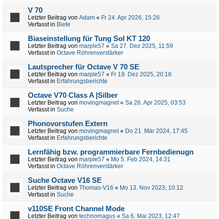
V 70
Letzter Beitrag von
Adam
«
Fr 24. Apr 2026, 15:26
Verfasst in
Biete
Biaseinstellung für Tung Sol KT 120
Letzter Beitrag von
marple57
«
Sa 27. Dez 2025, 11:59
Verfasst in
Octave Röhrenverstärker
Lautsprecher für Octave V 70 SE
Letzter Beitrag von
marple57
«
Fr 19. Dez 2025, 20:18
Verfasst in
Erfahrungsberichte
Octave V70 Class A |Silber
Letzter Beitrag von
movingmagnet
«
Sa 26. Apr 2025, 03:53
Verfasst in
Suche
Phonovorstufen Extern
Letzter Beitrag von
movingmagnet
«
Do 21. Mär 2024, 17:45
Verfasst in
Erfahrungsberichte
Lernfähig bzw. programmierbare Fernbedienugn
Letzter Beitrag von
marple57
«
Mo 5. Feb 2024, 14:31
Verfasst in
Octave Röhrenverstärker
Suche Octave V16 SE
Letzter Beitrag von
Thomas-V16
«
Mo 13. Nov 2023, 10:12
Verfasst in
Suche
v110SE Front Channel Mode
Letzter Beitrag von
technomagus
«
Sa 6. Mai 2023, 12:47