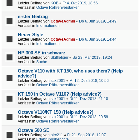
Letzter Beitrag von
KOB
«
Fr 4. Okt 2019, 18:56
Verfasst in
Octave Röhrenverstärker
erster Beitrag
Letzter Beitrag von
OctaveAdmin
«
Do 6. Jun 2019, 14:49
Verfasst in
Informationen
Neuer Style
Letzter Beitrag von
OctaveAdmin
«
Do 6. Jun 2019, 14:44
Verfasst in
Informationen
HP 300 SE in schwarz
Letzter Beitrag von
Skiffletiger
«
Sa 23. Mär 2019, 19:24
Verfasst in
Suche
Octave V110 with KT 150, who uses them? (Help
advice?)
Letzter Beitrag von
sax2001
«
Mi 12. Dez 2018, 10:56
Verfasst in
Octave Röhrenverstärker
KT 150 in Octave V110? (Help advice?)
Letzter Beitrag von
sax2001
«
Di 11. Dez 2018, 21:10
Verfasst in
Octave Röhrenverstärker
Octave V110/KT 150 (Help advice?)
Letzter Beitrag von
sax2001
«
Di 11. Dez 2018, 20:59
Verfasst in
Octave Röhrenverstärker
Octave 500 SE
Letzter Beitrag von
pirx211
«
Fr 21. Sep 2018, 12:07
Verfasst in
Erfahrungsberichte