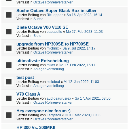
Verfasst in
Octave Röhrenverstärker
Suche Octave Super Black-Box in silber
Letzter Beitrag von
RKuepper
«
So 16. Apr 2023, 16:14
Verfasst in
Suche
Biete Octave V80 V110 SE
Letzter Beitrag von
papacello
«
Mo 27. Feb 2023, 11:03
Verfasst in
Biete
upgrade from HP300SE to HP700SE
Letzter Beitrag von
michnix
«
Sa 9. Jul 2022, 14:17
Verfasst in
Octave Röhrenverstärker
ultimativste Entscheidung
Letzter Beitrag von
milax
«
Do 17. Feb 2022, 15:11
Verfasst in
Anlagenvorstellung
test post
Letzter Beitrag von
setlotoat
«
Mi 12. Jan 2022, 11:03
Verfasst in
Anlagenvorstellung
V70 Class A
Letzter Beitrag von
audiosaurusrex
«
Sa 17. Apr 2021, 03:50
Verfasst in
Octave Röhrenverstärker
Hey everyone nice forum :)
Letzter Beitrag von
LarryIsoli
«
Di 31. Mär 2020, 00:03
Verfasst in
Octave Röhrenverstärker
HP 300 Vs. 300MKII