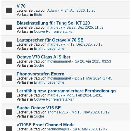
V 70
Letzter Beitrag von
Adam
«
Fr 24. Apr 2026, 15:26
Verfasst in
Biete
Biaseinstellung für Tung Sol KT 120
Letzter Beitrag von
marple57
«
Sa 27. Dez 2025, 11:59
Verfasst in
Octave Röhrenverstärker
Lautsprecher für Octave V 70 SE
Letzter Beitrag von
marple57
«
Fr 19. Dez 2025, 20:18
Verfasst in
Erfahrungsberichte
Octave V70 Class A |Silber
Letzter Beitrag von
movingmagnet
«
Sa 26. Apr 2025, 03:53
Verfasst in
Suche
Phonovorstufen Extern
Letzter Beitrag von
movingmagnet
«
Do 21. Mär 2024, 17:45
Verfasst in
Erfahrungsberichte
Lernfähig bzw. programmierbare Fernbedienugn
Letzter Beitrag von
marple57
«
Mo 5. Feb 2024, 14:31
Verfasst in
Octave Röhrenverstärker
Suche Octave V16 SE
Letzter Beitrag von
Thomas-V16
«
Mo 13. Nov 2023, 10:12
Verfasst in
Suche
v110SE Front Channel Mode
Letzter Beitrag von
technomagus
«
Sa 6. Mai 2023, 12:47