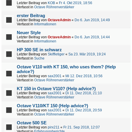
Letzter Beitrag von
KOB
«
Fr 4. Okt 2019, 18:56
Verfasst in
Octave Röhrenverstärker
erster Beitrag
Letzter Beitrag von
OctaveAdmin
«
Do 6. Jun 2019, 14:49
Verfasst in
Informationen
Neuer Style
Letzter Beitrag von
OctaveAdmin
«
Do 6. Jun 2019, 14:44
Verfasst in
Informationen
HP 300 SE in schwarz
Letzter Beitrag von
Skiffletiger
«
Sa 23. Mär 2019, 19:24
Verfasst in
Suche
Octave V110 with KT 150, who uses them? (Help
advice?)
Letzter Beitrag von
sax2001
«
Mi 12. Dez 2018, 10:56
Verfasst in
Octave Röhrenverstärker
KT 150 in Octave V110? (Help advice?)
Letzter Beitrag von
sax2001
«
Di 11. Dez 2018, 21:10
Verfasst in
Octave Röhrenverstärker
Octave V110/KT 150 (Help advice?)
Letzter Beitrag von
sax2001
«
Di 11. Dez 2018, 20:59
Verfasst in
Octave Röhrenverstärker
Octave 500 SE
Letzter Beitrag von
pirx211
«
Fr 21. Sep 2018, 12:07
Verfasst in
Erfahrungsberichte