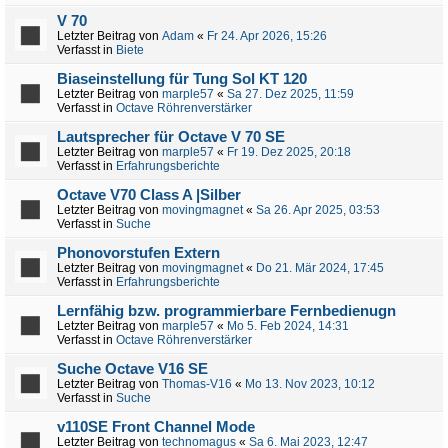
V 70
Letzter Beitrag von
Adam
«
Fr 24. Apr 2026, 15:26
Verfasst in
Biete
Biaseinstellung für Tung Sol KT 120
Letzter Beitrag von
marple57
«
Sa 27. Dez 2025, 11:59
Verfasst in
Octave Röhrenverstärker
Lautsprecher für Octave V 70 SE
Letzter Beitrag von
marple57
«
Fr 19. Dez 2025, 20:18
Verfasst in
Erfahrungsberichte
Octave V70 Class A |Silber
Letzter Beitrag von
movingmagnet
«
Sa 26. Apr 2025, 03:53
Verfasst in
Suche
Phonovorstufen Extern
Letzter Beitrag von
movingmagnet
«
Do 21. Mär 2024, 17:45
Verfasst in
Erfahrungsberichte
Lernfähig bzw. programmierbare Fernbedienugn
Letzter Beitrag von
marple57
«
Mo 5. Feb 2024, 14:31
Verfasst in
Octave Röhrenverstärker
Suche Octave V16 SE
Letzter Beitrag von
Thomas-V16
«
Mo 13. Nov 2023, 10:12
Verfasst in
Suche
v110SE Front Channel Mode
Letzter Beitrag von
technomagus
«
Sa 6. Mai 2023, 12:47