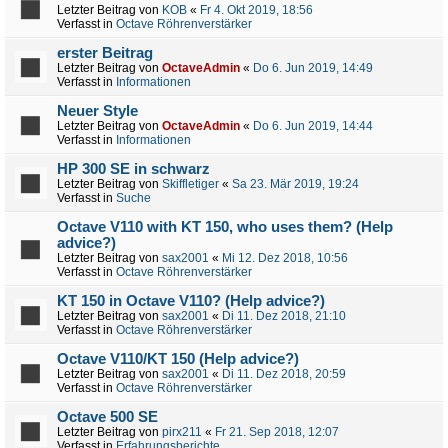
Letzter Beitrag von
KOB
«
Fr 4. Okt 2019, 18:56
Verfasst in
Octave Röhrenverstärker
erster Beitrag
Letzter Beitrag von
OctaveAdmin
«
Do 6. Jun 2019, 14:49
Verfasst in
Informationen
Neuer Style
Letzter Beitrag von
OctaveAdmin
«
Do 6. Jun 2019, 14:44
Verfasst in
Informationen
HP 300 SE in schwarz
Letzter Beitrag von
Skiffletiger
«
Sa 23. Mär 2019, 19:24
Verfasst in
Suche
Octave V110 with KT 150, who uses them? (Help
advice?)
Letzter Beitrag von
sax2001
«
Mi 12. Dez 2018, 10:56
Verfasst in
Octave Röhrenverstärker
KT 150 in Octave V110? (Help advice?)
Letzter Beitrag von
sax2001
«
Di 11. Dez 2018, 21:10
Verfasst in
Octave Röhrenverstärker
Octave V110/KT 150 (Help advice?)
Letzter Beitrag von
sax2001
«
Di 11. Dez 2018, 20:59
Verfasst in
Octave Röhrenverstärker
Octave 500 SE
Letzter Beitrag von
pirx211
«
Fr 21. Sep 2018, 12:07
Verfasst in
Erfahrungsberichte