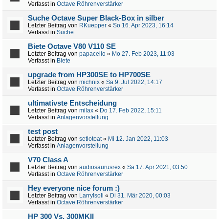
Verfasst in
Octave Röhrenverstärker
Suche Octave Super Black-Box in silber
Letzter Beitrag von
RKuepper
«
So 16. Apr 2023, 16:14
Verfasst in
Suche
Biete Octave V80 V110 SE
Letzter Beitrag von
papacello
«
Mo 27. Feb 2023, 11:03
Verfasst in
Biete
upgrade from HP300SE to HP700SE
Letzter Beitrag von
michnix
«
Sa 9. Jul 2022, 14:17
Verfasst in
Octave Röhrenverstärker
ultimativste Entscheidung
Letzter Beitrag von
milax
«
Do 17. Feb 2022, 15:11
Verfasst in
Anlagenvorstellung
test post
Letzter Beitrag von
setlotoat
«
Mi 12. Jan 2022, 11:03
Verfasst in
Anlagenvorstellung
V70 Class A
Letzter Beitrag von
audiosaurusrex
«
Sa 17. Apr 2021, 03:50
Verfasst in
Octave Röhrenverstärker
Hey everyone nice forum :)
Letzter Beitrag von
LarryIsoli
«
Di 31. Mär 2020, 00:03
Verfasst in
Octave Röhrenverstärker
HP 300 Vs. 300MKII