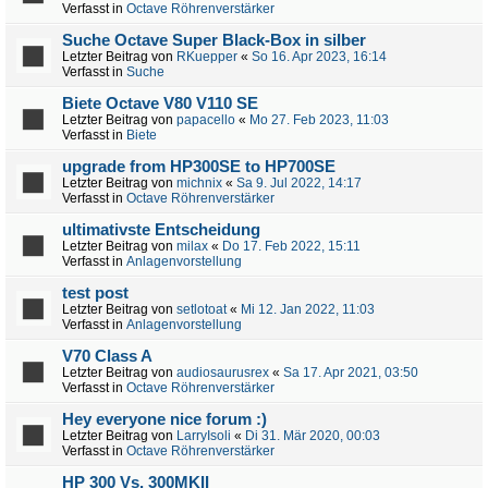
Verfasst in
Octave Röhrenverstärker
Suche Octave Super Black-Box in silber
Letzter Beitrag von
RKuepper
«
So 16. Apr 2023, 16:14
Verfasst in
Suche
Biete Octave V80 V110 SE
Letzter Beitrag von
papacello
«
Mo 27. Feb 2023, 11:03
Verfasst in
Biete
upgrade from HP300SE to HP700SE
Letzter Beitrag von
michnix
«
Sa 9. Jul 2022, 14:17
Verfasst in
Octave Röhrenverstärker
ultimativste Entscheidung
Letzter Beitrag von
milax
«
Do 17. Feb 2022, 15:11
Verfasst in
Anlagenvorstellung
test post
Letzter Beitrag von
setlotoat
«
Mi 12. Jan 2022, 11:03
Verfasst in
Anlagenvorstellung
V70 Class A
Letzter Beitrag von
audiosaurusrex
«
Sa 17. Apr 2021, 03:50
Verfasst in
Octave Röhrenverstärker
Hey everyone nice forum :)
Letzter Beitrag von
LarryIsoli
«
Di 31. Mär 2020, 00:03
Verfasst in
Octave Röhrenverstärker
HP 300 Vs. 300MKII