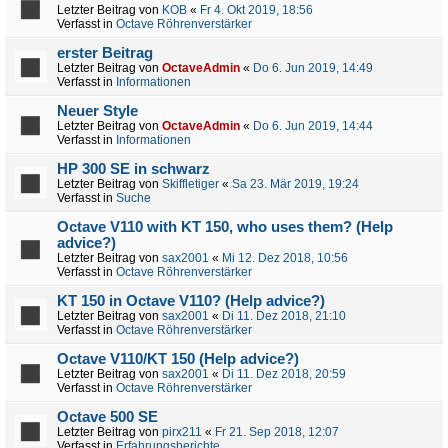
Letzter Beitrag von
KOB
«
Fr 4. Okt 2019, 18:56
Verfasst in
Octave Röhrenverstärker
erster Beitrag
Letzter Beitrag von
OctaveAdmin
«
Do 6. Jun 2019, 14:49
Verfasst in
Informationen
Neuer Style
Letzter Beitrag von
OctaveAdmin
«
Do 6. Jun 2019, 14:44
Verfasst in
Informationen
HP 300 SE in schwarz
Letzter Beitrag von
Skiffletiger
«
Sa 23. Mär 2019, 19:24
Verfasst in
Suche
Octave V110 with KT 150, who uses them? (Help
advice?)
Letzter Beitrag von
sax2001
«
Mi 12. Dez 2018, 10:56
Verfasst in
Octave Röhrenverstärker
KT 150 in Octave V110? (Help advice?)
Letzter Beitrag von
sax2001
«
Di 11. Dez 2018, 21:10
Verfasst in
Octave Röhrenverstärker
Octave V110/KT 150 (Help advice?)
Letzter Beitrag von
sax2001
«
Di 11. Dez 2018, 20:59
Verfasst in
Octave Röhrenverstärker
Octave 500 SE
Letzter Beitrag von
pirx211
«
Fr 21. Sep 2018, 12:07
Verfasst in
Erfahrungsberichte