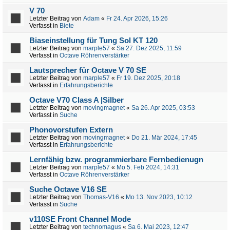
V 70
Letzter Beitrag von
Adam
«
Fr 24. Apr 2026, 15:26
Verfasst in
Biete
Biaseinstellung für Tung Sol KT 120
Letzter Beitrag von
marple57
«
Sa 27. Dez 2025, 11:59
Verfasst in
Octave Röhrenverstärker
Lautsprecher für Octave V 70 SE
Letzter Beitrag von
marple57
«
Fr 19. Dez 2025, 20:18
Verfasst in
Erfahrungsberichte
Octave V70 Class A |Silber
Letzter Beitrag von
movingmagnet
«
Sa 26. Apr 2025, 03:53
Verfasst in
Suche
Phonovorstufen Extern
Letzter Beitrag von
movingmagnet
«
Do 21. Mär 2024, 17:45
Verfasst in
Erfahrungsberichte
Lernfähig bzw. programmierbare Fernbedienugn
Letzter Beitrag von
marple57
«
Mo 5. Feb 2024, 14:31
Verfasst in
Octave Röhrenverstärker
Suche Octave V16 SE
Letzter Beitrag von
Thomas-V16
«
Mo 13. Nov 2023, 10:12
Verfasst in
Suche
v110SE Front Channel Mode
Letzter Beitrag von
technomagus
«
Sa 6. Mai 2023, 12:47