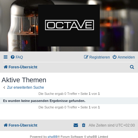
FAQ
Registrieren
Anmelden
S
Foren-Übersicht
u
Aktive Themen
c
Zur erweiterten Suche
h
Die Suche ergab 0 Treffer • Seite
1
von
1
e
Es wurden keine passenden Ergebnisse gefunden.
Die Suche ergab 0 Treffer • Seite
1
von
1
Foren-Übersicht
Alle Zeiten sind
UTC+02:00
Powered by
phpBB
® Forum Software © phpBB Limited