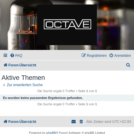
FAQ
Registrieren
Anmelden
S
Foren-Übersicht
u
Aktive Themen
c
Zur erweiterten Suche
h
Die Suche ergab 0 Treffer • Seite
1
von
1
e
Es wurden keine passenden Ergebnisse gefunden.
Die Suche ergab 0 Treffer • Seite
1
von
1
Foren-Übersicht
Alle Zeiten sind
UTC+02:00
Powered by
phpBB
® Forum Software © phpBB Limited