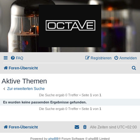
FAQ
Registrieren
Anmelden
S
Foren-Übersicht
u
Aktive Themen
c
Zur erweiterten Suche
h
Die Suche ergab 0 Treffer • Seite
1
von
1
e
Es wurden keine passenden Ergebnisse gefunden.
Die Suche ergab 0 Treffer • Seite
1
von
1
Foren-Übersicht
Alle Zeiten sind
UTC+02:00
Powered by
phpBB
® Forum Software © phpBB Limited