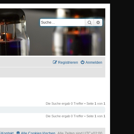
Suche
Erweiterte Suche
Registrieren
Anmelden
Die Suche ergab 0 Treffer • Seite
1
von
1
Die Suche ergab 0 Treffer • Seite
1
von
1
Kontakt
Alle Cookies löschen
Alle Zeiten sind
UTC+02:00