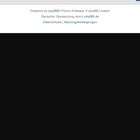
Powered by
phpBB
® Forum Software © phpBB Limited
Deutsche Übersetzung durch
phpBB.de
Datenschutz
|
Nutzungsbedingungen