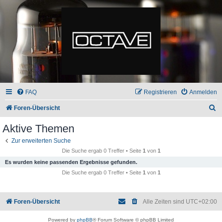
FAQ
Registrieren
Anmelden
S
Foren-Übersicht
u
Aktive Themen
c
Zur erweiterten Suche
h
Die Suche ergab 0 Treffer • Seite
1
von
1
e
Es wurden keine passenden Ergebnisse gefunden.
Die Suche ergab 0 Treffer • Seite
1
von
1
Foren-Übersicht
Alle Zeiten sind
UTC+02:00
Powered by
phpBB
® Forum Software © phpBB Limited