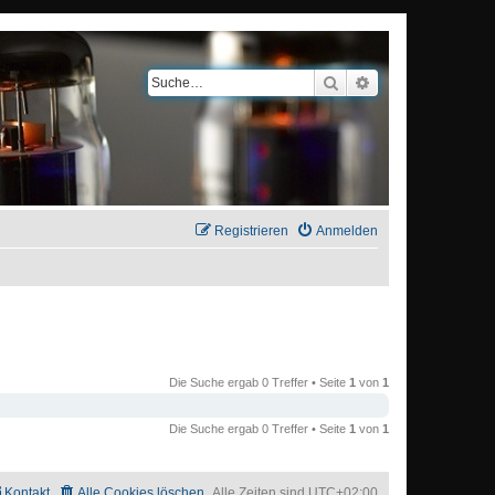
Suche
Erweiterte Suche
Registrieren
Anmelden
Die Suche ergab 0 Treffer • Seite
1
von
1
Die Suche ergab 0 Treffer • Seite
1
von
1
Kontakt
Alle Cookies löschen
Alle Zeiten sind
UTC+02:00