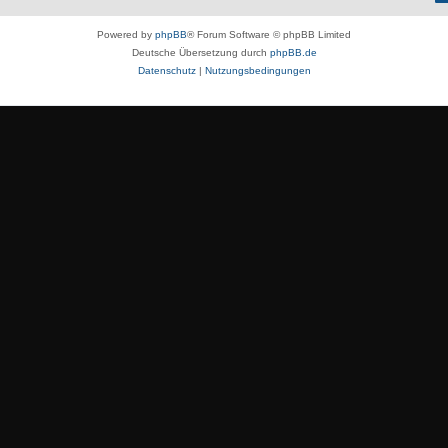
Powered by
phpBB
® Forum Software © phpBB Limited
Deutsche Übersetzung durch
phpBB.de
Datenschutz
|
Nutzungsbedingungen