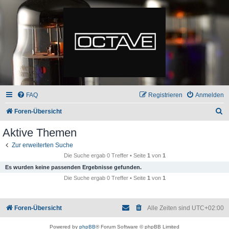
FAQ
Registrieren
Anmelden
S
Foren-Übersicht
u
Aktive Themen
c
Zur erweiterten Suche
h
Die Suche ergab 0 Treffer • Seite
1
von
1
e
Es wurden keine passenden Ergebnisse gefunden.
Die Suche ergab 0 Treffer • Seite
1
von
1
Foren-Übersicht
Alle Zeiten sind
UTC+02:00
Powered by
phpBB
® Forum Software © phpBB Limited