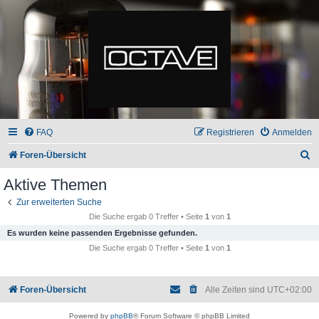
FAQ
Registrieren
Anmelden
S
Foren-Übersicht
u
Aktive Themen
c
Zur erweiterten Suche
h
Die Suche ergab 0 Treffer • Seite
1
von
1
e
Es wurden keine passenden Ergebnisse gefunden.
Die Suche ergab 0 Treffer • Seite
1
von
1
Foren-Übersicht
Alle Zeiten sind
UTC+02:00
Powered by
phpBB
® Forum Software © phpBB Limited