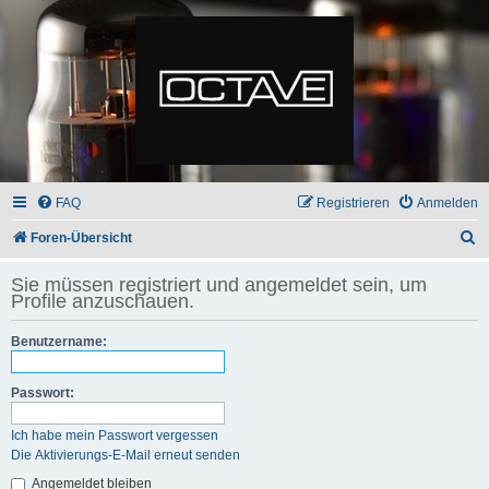
FAQ
Registrieren
Anmelden
S
Foren-Übersicht
u
Sie müssen registriert und angemeldet sein, um
c
Profile anzuschauen.
h
Benutzername:
e
Passwort:
Ich habe mein Passwort vergessen
Die Aktivierungs-E-Mail erneut senden
Angemeldet bleiben