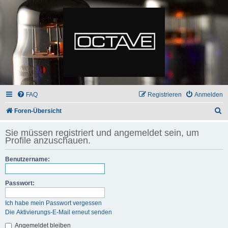
FAQ
Registrieren
Anmelden
S
Foren-Übersicht
u
Sie müssen registriert und angemeldet sein, um
c
Profile anzuschauen.
h
Benutzername:
e
Passwort:
Ich habe mein Passwort vergessen
Die Aktivierungs-E-Mail erneut senden
Angemeldet bleiben