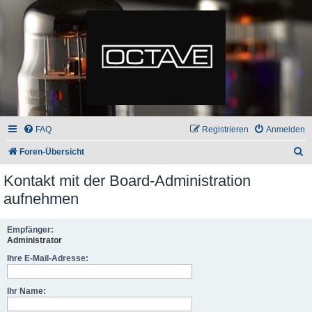
FAQ
Registrieren
Anmelden
S
Foren-Übersicht
u
Kontakt mit der Board-Administration
c
aufnehmen
h
e
Empfänger:
Administrator
Ihre E-Mail-Adresse:
Ihr Name: