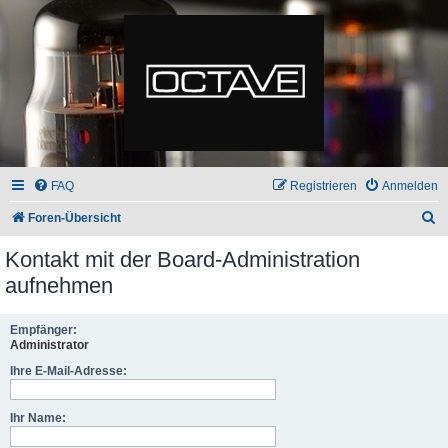
FAQ
Registrieren
Anmelden
S
Foren-Übersicht
u
Kontakt mit der Board-Administration
c
aufnehmen
h
e
Empfänger:
Administrator
Ihre E-Mail-Adresse:
Ihr Name: