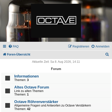
FAQ
Registrieren
Anmelden
S
Foren-Übersicht
u
Aktuelle Zeit: Sa 8. Aug 2026, 14:11
c
Forum
h
Informationen
Themen:
3
e
Altes Octave Forum
Link zu alten Themen
Themen:
1
Octave Röhrenverstärker
Allgemeine Fragen und Antworten zu Octave Verstärkern
Themen:
42