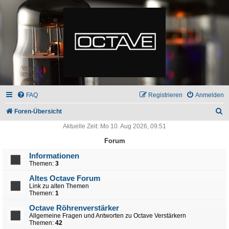
FAQ
Registrieren
Anmelden
S
Foren-Übersicht
u
Aktuelle Zeit: Mo 10. Aug 2026, 09:51
c
Forum
h
Informationen
Themen:
3
e
Altes Octave Forum
Link zu alten Themen
Themen:
1
Octave Röhrenverstärker
Allgemeine Fragen und Antworten zu Octave Verstärkern
Themen:
42