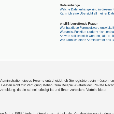
Dateianhänge
Welche Dateianhänge sind in diesem 
Kann ich eine Übersicht all meiner Da
phpBB betreffende Fragen
Wer hat diese Forensoftware entwickel
Warum ist Funktion x oder y nicht enth
An wen soll ich mich wenden, falls es
Wie kann ich einen Administrator des 
-Administration dieses Forums entscheidet, ob Sie registriert sein müssen, um
ie Gästen nicht zur Verfügung stehen: zum Beispiel Avatarbilder, Private Nachr
eldung, da sie schnell erledigt ist und Ihnen zahlreiche Vorteile bietet.
on Act of 1998 (deutsch: Gesetz zum Schutz der Privatsphäre von Kindern im