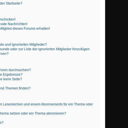
er Startseite?
rschicken!
vate Nachrichten!
itglied dieses Forums erhalten!
de und ignorierten Mitglieder?
reunde oder zur Liste der ignorierten Mitglieder hinzufügen
ernen?
 Foren durchsuchen?
ne Ergebnisse?
e leere Seite?
?
 und Themen finden?
nem Lesezeichen und einem Abonnements für ein Thema oder
 Thema setzen oder ein Thema abonnieren?
ts?