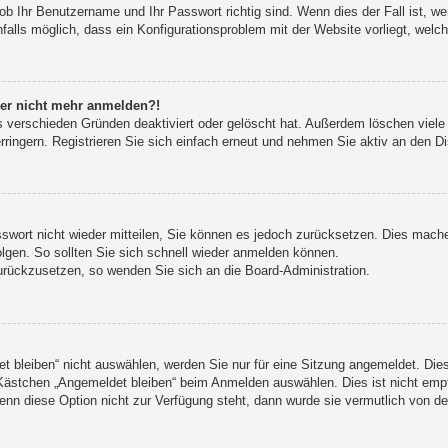
ob Ihr Benutzername und Ihr Passwort richtig sind. Wenn dies der Fall ist, w
falls möglich, dass ein Konfigurationsproblem mit der Website vorliegt, welc
aber nicht mehr anmelden?!
s verschieden Gründen deaktiviert oder gelöscht hat. Außerdem löschen viele 
ingern. Registrieren Sie sich einfach erneut und nehmen Sie aktiv an den Di
sswort nicht wieder mitteilen, Sie können es jedoch zurücksetzen. Dies mach
gen. So sollten Sie sich schnell wieder anmelden können.
zurückzusetzen, so wenden Sie sich an die Board-Administration.
bleiben“ nicht auswählen, werden Sie nur für eine Sitzung angemeldet. Die
Kästchen „Angemeldet bleiben“ beim Anmelden auswählen. Dies ist nicht empf
enn diese Option nicht zur Verfügung steht, dann wurde sie vermutlich von de