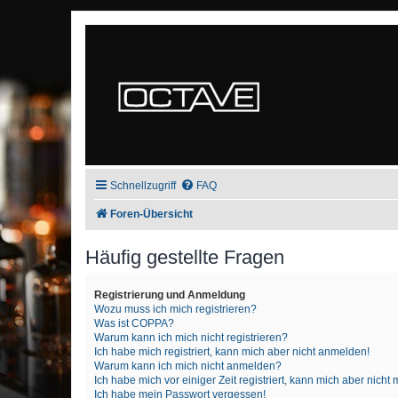
Schnellzugriff
FAQ
Foren-Übersicht
Häufig gestellte Fragen
Registrierung und Anmeldung
Wozu muss ich mich registrieren?
Was ist COPPA?
Warum kann ich mich nicht registrieren?
Ich habe mich registriert, kann mich aber nicht anmelden!
Warum kann ich mich nicht anmelden?
Ich habe mich vor einiger Zeit registriert, kann mich aber nich
Ich habe mein Passwort vergessen!