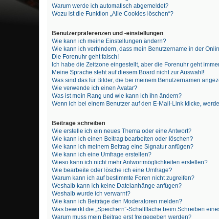
Warum werde ich automatisch abgemeldet?
Wozu ist die Funktion „Alle Cookies löschen“?
Benutzerpräferenzen und -einstellungen
Wie kann ich meine Einstellungen ändern?
Wie kann ich verhindern, dass mein Benutzername in der Onlin
Die Forenuhr geht falsch!
Ich habe die Zeitzone eingestellt, aber die Forenuhr geht immer
Meine Sprache steht auf diesem Board nicht zur Auswahl!
Was sind das für Bilder, die bei meinem Benutzernamen ange
Wie verwende ich einen Avatar?
Was ist mein Rang und wie kann ich ihn ändern?
Wenn ich bei einem Benutzer auf den E-Mail-Link klicke, werde
Beiträge schreiben
Wie erstelle ich ein neues Thema oder eine Antwort?
Wie kann ich einen Beitrag bearbeiten oder löschen?
Wie kann ich meinem Beitrag eine Signatur anfügen?
Wie kann ich eine Umfrage erstellen?
Wieso kann ich nicht mehr Antwortmöglichkeiten erstellen?
Wie bearbeite oder lösche ich eine Umfrage?
Warum kann ich auf bestimmte Foren nicht zugreifen?
Weshalb kann ich keine Dateianhänge anfügen?
Weshalb wurde ich verwarnt?
Wie kann ich Beiträge den Moderatoren melden?
Was bewirkt die „Speichern“-Schaltfläche beim Schreiben eine
Warum muss mein Beitrag erst freigegeben werden?