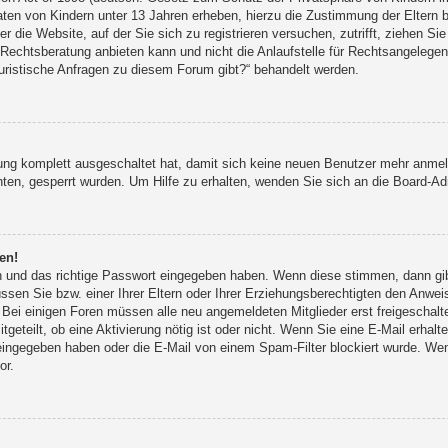
Daten von Kindern unter 13 Jahren erheben, hierzu die Zustimmung der Eltern
r die Website, auf der Sie sich zu registrieren versuchen, zutrifft, ziehen Si
chtsberatung anbieten kann und nicht die Anlaufstelle für Rechtsangelegenhei
uristische Anfragen zu diesem Forum gibt?“ behandelt werden.
erung komplett ausgeschaltet hat, damit sich keine neuen Benutzer mehr anme
ten, gesperrt wurden. Um Hilfe zu erhalten, wenden Sie sich an die Board-Adm
en!
en und das richtige Passwort eingegeben haben. Wenn diese stimmen, dann g
ssen Sie bzw. einer Ihrer Eltern oder Ihrer Erziehungsberechtigten den Anwei
en. Bei einigen Foren müssen alle neu angemeldeten Mitglieder erst freigescha
itgeteilt, ob eine Aktivierung nötig ist oder nicht. Wenn Sie eine E-Mail erha
eingegeben haben oder die E-Mail von einem Spam-Filter blockiert wurde. Wen
or.