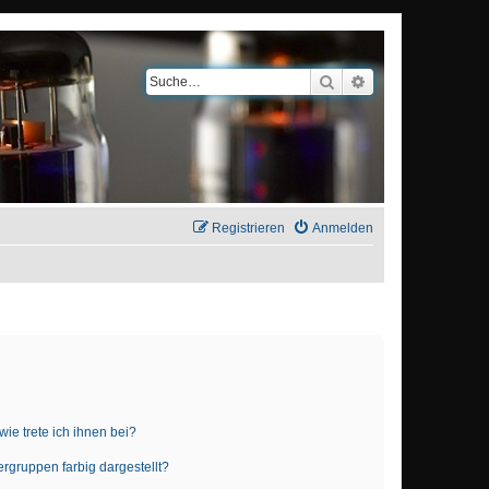
Suche
Erweiterte Suche
Registrieren
Anmelden
ie trete ich ihnen bei?
gruppen farbig dargestellt?