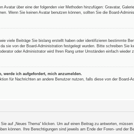
inen Avatar über eine der folgenden vier Methoden hinzufügen: Gravatar, Gale
en. Wenn Sie keinen Avatar benutzen können, sollten Sie die Board-Administ
ie viele Beiträge Sie bislang erstellt haben oder identifizieren bestimmte B
 da sie von der Board-Administration festgelegt wurden. Bitte schreiben Sie 
oderator oder Administrator wird Ihren Rang unter Umständen einfach wieder 
e, werde ich aufgefordert, mich anzumelden.
unktion für Nachrichten an andere Benutzer nutzen, falls diese von der Board-
e auf „Neues Thema“ klicken. Um auf einen Beitrag zu antworten, müssen Si
hreiben können. Ihre Berechtigungen sind jeweils am Ende der Foren- und der B